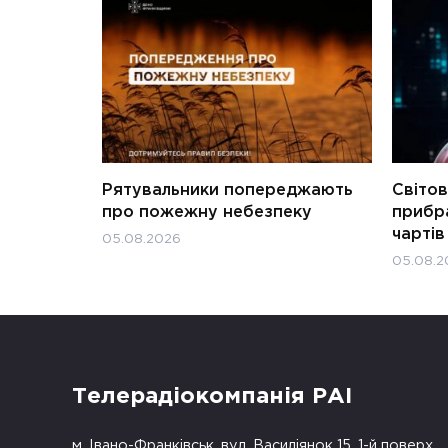
Рятувальники попереджають
Світов
про пожежну небезпеку
прибра
чартів
05.08.2026
05.08.2
Телерадіокомпанія РАІ
м. Івано-Франківськ, вул. Василіянок 15, 1-й поверх