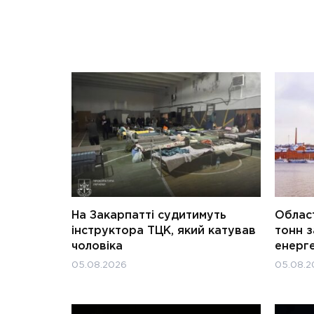
На Закарпатті судитимуть
Област
інструктора ТЦК, який катував
тонн з
чоловіка
енерг
05.08.2026
05.08.2