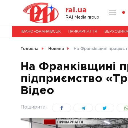
Skip
rai.ua
to
content
НОВИНИ
RAI Media group
ІВАНО-ФРАНКІВСЬК
ПРИКАРПАТТЯ
ВЕРХОВИН
СВІТ
Головна
Новини
На Франківщині працює 
На Франківщині 
підприємство «Т
УКРАЇНА
Відео
Поширити: