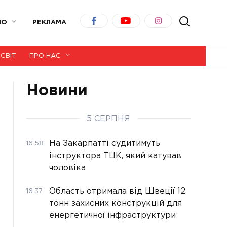
ІО
РЕКЛАМА
СВІТ
ПРО НАС
Новини
5 СЕРПНЯ
На Закарпатті судитимуть
16:58
інструктора ТЦК, який катував
чоловіка
Область отримала від Швеції 12
16:37
тонн захисних конструкцій для
енергетичної інфраструктури