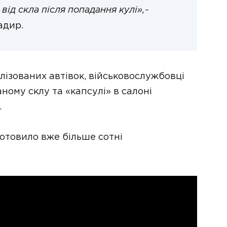
від скла після попадання кулі»,-
адир.
іалізованих автівок, військовослужбовці
ому склу та «капсулі» в салоні
.
готовило вже більше сотні