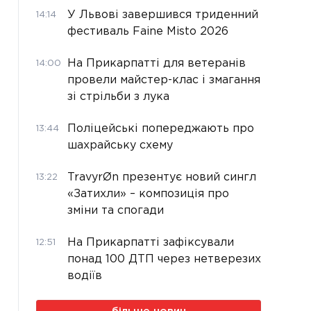
У Львові завершився триденний
14:14
фестиваль Faine Misto 2026
На Прикарпатті для ветеранів
14:00
провели майстер-клас і змагання
зі стрільби з лука
Поліцейські попереджають про
13:44
шахрайську схему
TravyrØn презентує новий сингл
13:22
«Затихли» – композиція про
зміни та спогади
На Прикарпатті зафіксували
12:51
понад 100 ДТП через нетверезих
водіїв