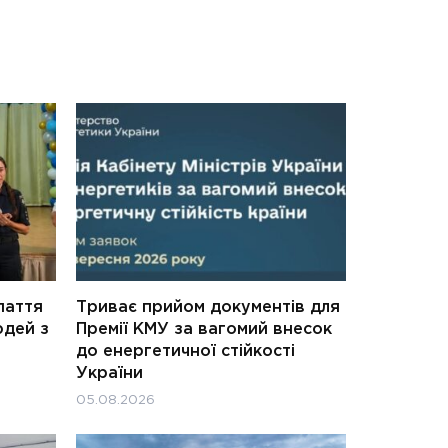
паття
Триває прийом документів для
юдей з
Премії КМУ за вагомий внесок
до енергетичної стійкості
України
05.08.2026