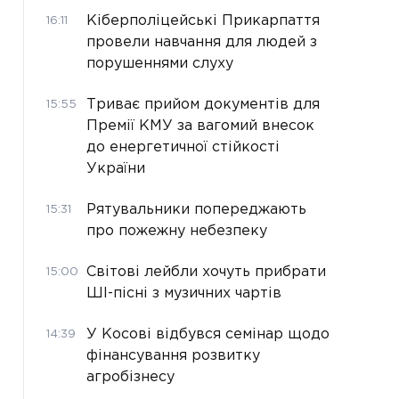
Кіберполіцейські Прикарпаття
16:11
провели навчання для людей з
порушеннями слуху
Триває прийом документів для
15:55
Премії КМУ за вагомий внесок
до енергетичної стійкості
України
Рятувальники попереджають
15:31
про пожежну небезпеку
Світові лейбли хочуть прибрати
15:00
ШІ-пісні з музичних чартів
У Косові відбувся семінар щодо
14:39
фінансування розвитку
агробізнесу