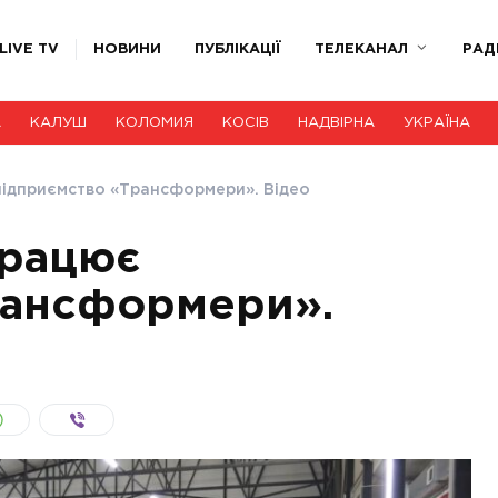
LIVE TV
НОВИНИ
ПУБЛІКАЦІЇ
ТЕЛЕКАНАЛ
РАД
А
КАЛУШ
КОЛОМИЯ
КОСІВ
НАДВІРНА
УКРАЇНА
підприємство «Трансформери». Відео
працює
рансформери».