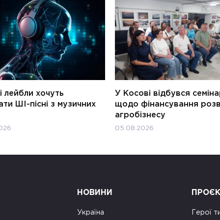
і лейбли хочуть
У Косові відбувся семін
ти ШІ-пісні з музичних
щодо фінансування роз
агробізнесу
026
05.08.2026
НОВИНИ
ПРОЄ
Україна
Герої т