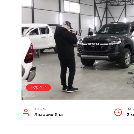
НОВИНИ
АВТОР
НА 
Лазорик Яна
2 х