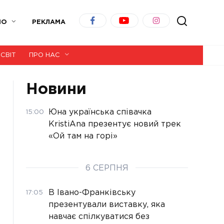
ІО
РЕКЛАМА
СВІТ
ПРО НАС
Новини
Юна українська співачка
15:00
KristiAna презентує новий трек
«Ой там на горі»
6 СЕРПНЯ
В Івано-Франківську
17:05
презентували виставку, яка
навчає спілкуватися без