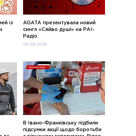
ей із
AGATA презентувала новий
и
сингл «Сяйво душі» на РАІ-
Радіо
06.08.2026
В Івано-Франківську підбили
підсумки акції щодо боротьби