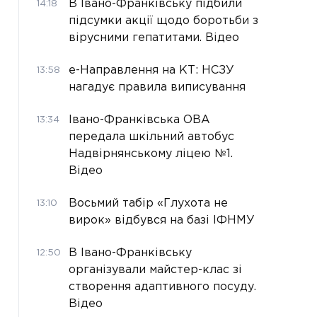
В Івано-Франківську підбили
14:18
підсумки акції щодо боротьби з
вірусними гепатитами. Відео
е-Направлення на КТ: НСЗУ
13:58
нагадує правила виписування
Івано-Франківська ОВА
13:34
передала шкільний автобус
Надвірнянському ліцею №1.
Відео
Восьмий табір «Глухота не
13:10
вирок» відбувся на базі ІФНМУ
В Івано-Франківську
12:50
організували майстер-клас зі
створення адаптивного посуду.
Відео