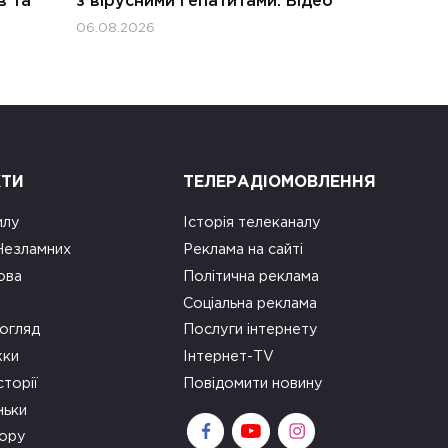
в та
з вірусними гепатитами. Відео
06.08.2026
КТИ
ТЕЛЕРАДІОМОВЛЕННЯ
илу
Історія телеканалу
 Незламних
Реклама на сайті
ова
Політична реклама
Соціальна реклама
огляд
Послуги інтернету
ки
Інтернет-TV
сторії
Повідомити новину
ньки
зору