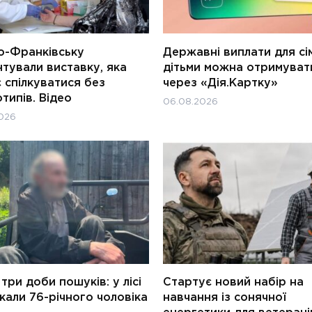
о-Франківську
Державні виплати для сім
тували виставку, яка
дітьми можна отримуват
 спілкуватися без
через «Дія.Картку»
типів. Відео
06.08.2026
026
три доби пошуків: у лісі
Стартує новий набір на
али 76-річного чоловіка
навчання із сонячної