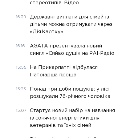
стереотипів. Відео
Державні виплати для сімей із
16:39
дітьми можна отримувати через
«Дія.Картку»
AGATA презентувала новий
16:16
сингл «Сяйво душі» на РАІ-Радіо
На Прикарпатті відбулася
15:55
Патріарша проща
Понад три доби пошуків: у лісі
15:33
розшукали 76-річного чоловіка
Стартує новий набір на навчання
15:07
із сонячної енергетики для
ветеранів та їхніх сімей