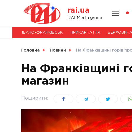
Skip
rai.ua
to
content
НОВИНИ
RAI Media group
ІВАНО-ФРАНКІВСЬК
ПРИКАРПАТТЯ
ВЕРХОВИН
СВІТ
Головна
Новини
На Франківщині горів пр
На Франківщині г
магазин
УКРАЇНА
Поширити: