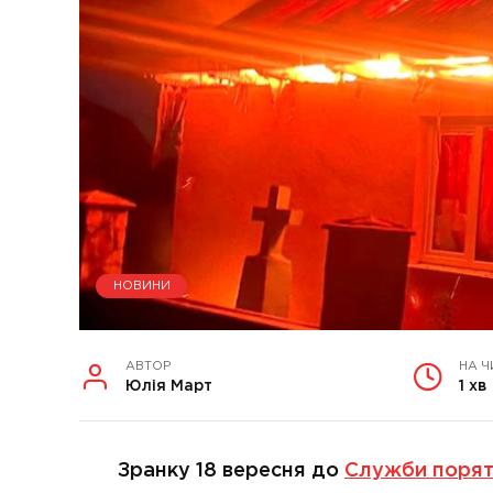
НОВИНИ
АВТОР
НА Ч
Юлія Март
1 хв
Зранку 18 вересня до
Служби порят