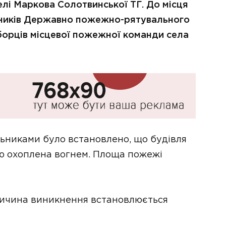
лі Маркова Солотвинської ТГ. До місця
ьників Державно пожежно-рятувального
еборців місцевої пожежної команди села
льниками було встановлено, що будівля
ю охоплена вогнем. Площа пожежі
ричина виникнення встановлюється