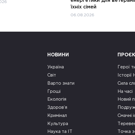
енергетики для ветерані
026
їхніх сімей
06.08.2026
НОВИНИ
ПРОЄ
Україна
Герої т
Світ
Історії
Варто знати
Сила сл
Гроші
На часі
Екологія
Новий п
Здоров’я
Подруж
Кримінал
Смачні і
Культура
Тереве
Наука та ІТ
Точка 