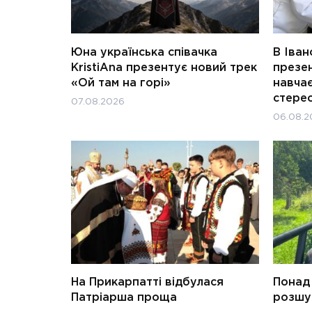
Юна українська співачка
В Іван
KristiAna презентує новий трек
презен
«Ой там на горі»
навчає
стерео
07.08.2026
06.08.2
На Прикарпатті відбулася
Понад 
Патріарша проща
розшук