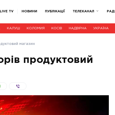
LIVE TV
НОВИНИ
ПУБЛІКАЦІЇ
ТЕЛЕКАНАЛ
РАД
А
КАЛУШ
КОЛОМИЯ
КОСІВ
НАДВІРНА
УКРАЇНА
одуктовий магазин
орів продуктовий