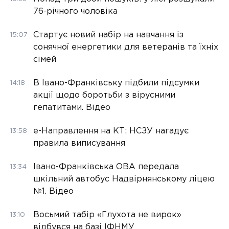
76-річного чоловіка
Стартує новий набір на навчання із
15:07
сонячної енергетики для ветеранів та їхніх
сімей
В Івано-Франківську підбили підсумки
14:18
акції щодо боротьби з вірусними
гепатитами. Відео
е-Направлення на КТ: НСЗУ нагадує
13:58
правила виписування
Івано-Франківська ОВА передала
13:34
шкільний автобус Надвірнянському ліцею
№1. Відео
Восьмий табір «Глухота не вирок»
13:10
відбувся на базі ІФНМУ