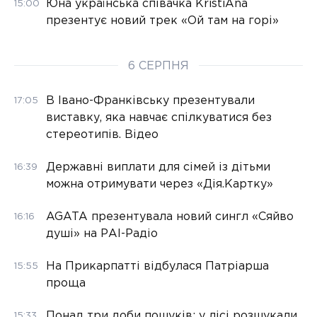
Юна українська співачка KristiAna
15:00
презентує новий трек «Ой там на горі»
6 СЕРПНЯ
В Івано-Франківську презентували
17:05
виставку, яка навчає спілкуватися без
стереотипів. Відео
Державні виплати для сімей із дітьми
16:39
можна отримувати через «Дія.Картку»
AGATA презентувала новий сингл «Сяйво
16:16
душі» на РАІ-Радіо
На Прикарпатті відбулася Патріарша
15:55
проща
Понад три доби пошуків: у лісі розшукали
15:33