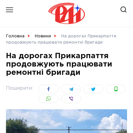
Skip
to
content
НОВИНИ
Головна
Новини
На дорогах Прикарпаття
продовжують працювати ремонтні бригади
СВІТ
На дорогах Прикарпаття
продовжують працювати
ремонтні бригади
УКРАЇНА
Поширити: