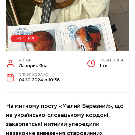
КРИМІНАЛ
АВТОР
НА ЧИТАННЯ
Лазорик Яна
1 хв
ОПУБЛІКОВАНО
04.10.2024 о 10:36
На митному посту «Малий Березний», що
на українсько-словацькому кордоні,
закарпатські митники упередили
незаконне вивезення старовинних