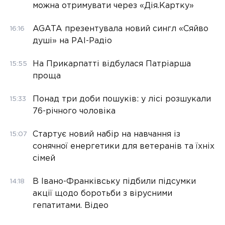
можна отримувати через «Дія.Картку»
AGATA презентувала новий сингл «Сяйво
16:16
душі» на РАІ-Радіо
На Прикарпатті відбулася Патріарша
15:55
проща
Понад три доби пошуків: у лісі розшукали
15:33
76-річного чоловіка
Стартує новий набір на навчання із
15:07
сонячної енергетики для ветеранів та їхніх
сімей
В Івано-Франківську підбили підсумки
14:18
акції щодо боротьби з вірусними
гепатитами. Відео