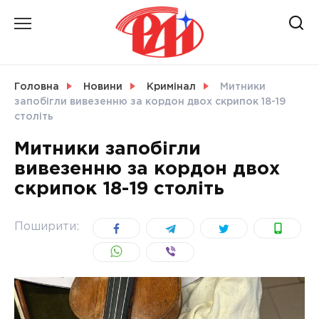
Skip
to
content
НОВИНИ
Головна
Новини
Кримінал
Митники
запобігли вивезенню за кордон двох скрипок 18-19
СВІТ
століть
Митники запобігли
вивезенню за кордон двох
скрипок 18-19 століть
УКРАЇНА
Поширити: