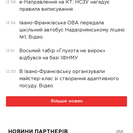
е-Направлення на КТ: НСЗУ нагадує
13:58
правила виписування
Івано-Франківська ОВА передала
13:34
шкільний автобус Надвірнянському ліцею
№1. Відео
Восьмий табір «Глухота не вирок»
13:10
відбувся на базі ІФНМУ
В Івано-Франківську організували
12:50
майстер-клас зі створення адаптивного
посуду. Відео
більше новин