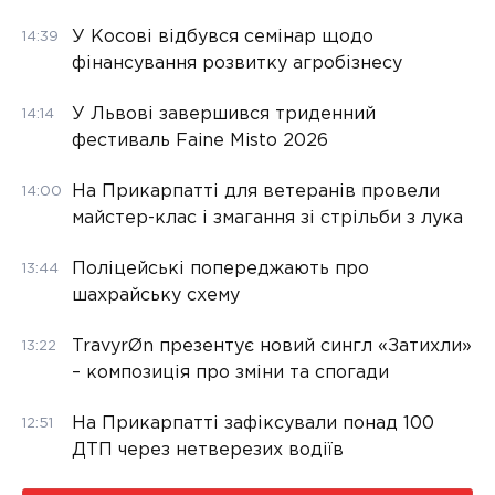
У Косові відбувся семінар щодо
14:39
фінансування розвитку агробізнесу
У Львові завершився триденний
14:14
фестиваль Faine Misto 2026
На Прикарпатті для ветеранів провели
14:00
майстер-клас і змагання зі стрільби з лука
Поліцейські попереджають про
13:44
шахрайську схему
TravyrØn презентує новий сингл «Затихли»
13:22
– композиція про зміни та спогади
На Прикарпатті зафіксували понад 100
12:51
ДТП через нетверезих водіїв