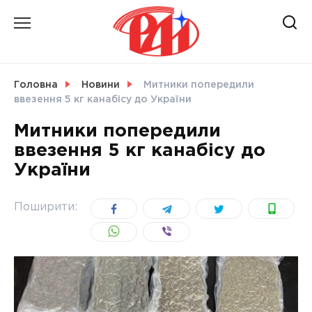
Skip
to
content
НОВИНИ
Головна
Новини
Митники попередили
ввезення 5 кг канабісу до України
СВІТ
Митники попередили
ввезення 5 кг канабісу до
України
УКРАЇНА
Поширити: