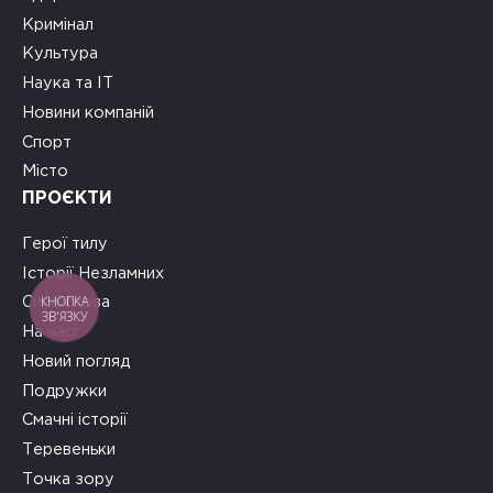
Кримінал
Культура
Наука та ІТ
Новини компаній
Спорт
Місто
ПРОЄКТИ
Герої тилу
Історії Незламних
КНОПКА
Сила слова
ЗВ'ЯЗКУ
На часі
Новий погляд
Подружки
Смачні історії
Теревеньки
Точка зору