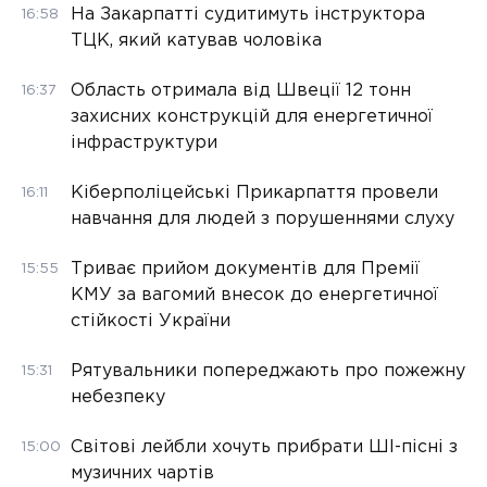
На Закарпатті судитимуть інструктора
16:58
ТЦК, який катував чоловіка
Область отримала від Швеції 12 тонн
16:37
захисних конструкцій для енергетичної
інфраструктури
Кіберполіцейські Прикарпаття провели
16:11
навчання для людей з порушеннями слуху
Триває прийом документів для Премії
15:55
КМУ за вагомий внесок до енергетичної
стійкості України
Рятувальники попереджають про пожежну
15:31
небезпеку
Світові лейбли хочуть прибрати ШІ-пісні з
15:00
музичних чартів