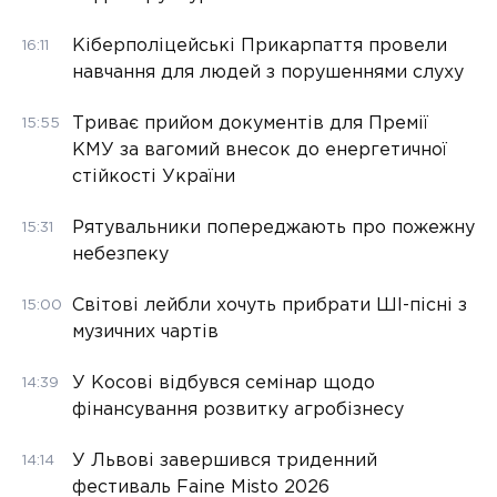
Кіберполіцейські Прикарпаття провели
16:11
навчання для людей з порушеннями слуху
Триває прийом документів для Премії
15:55
КМУ за вагомий внесок до енергетичної
стійкості України
Рятувальники попереджають про пожежну
15:31
небезпеку
Світові лейбли хочуть прибрати ШІ-пісні з
15:00
музичних чартів
У Косові відбувся семінар щодо
14:39
фінансування розвитку агробізнесу
У Львові завершився триденний
14:14
фестиваль Faine Misto 2026