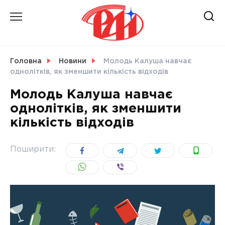
Skip
to
content
НОВИНИ
Головна
Новини
Молодь Калуша навчає
однолітків, як зменшити кількість відходів
СВІТ
Молодь Калуша навчає
однолітків, як зменшити
кількість відходів
УКРАЇНА
Поширити: