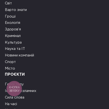
Світ
Варто знати
Гроші
Екологія
Здоров’я
Кримінал
Культура
Наука та ІТ
Новини компаній
Спорт
Місто
ПРОЄКТИ
Герої тилу
КНОПКА
ЗВ'ЯЗКУ
Історії Незламних
Сила слова
На часі