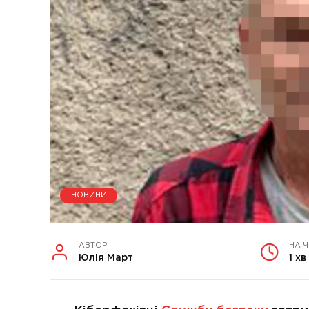
НОВИНИ
АВТОР
НА 
Юлія Март
1 хв