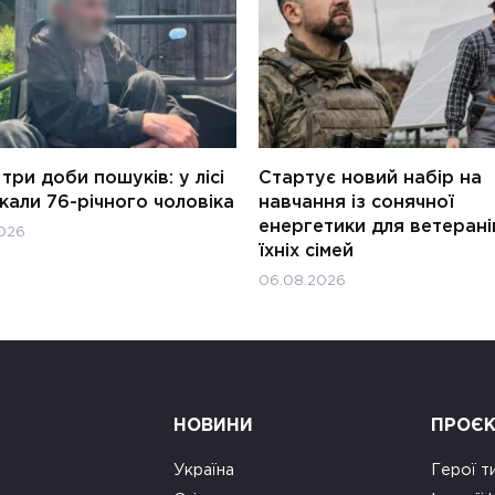
три доби пошуків: у лісі
Стартує новий набір на
али 76-річного чоловіка
навчання із сонячної
енергетики для ветерані
026
їхніх сімей
06.08.2026
НОВИНИ
ПРОЄ
Україна
Герої т