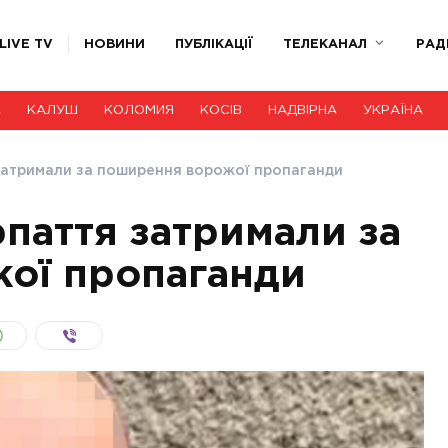
LIVE TV
НОВИНИ
ПУБЛІКАЦІЇ
ТЕЛЕКАНАЛ
РАД
А
КАЛУШ
КОЛОМИЯ
КОСІВ
НАДВІРНА
УКРАЇНА
атримали за поширення ворожої пропаганди
паття затримали за
ої пропаганди