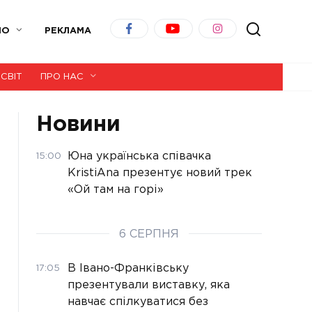
ІО
РЕКЛАМА
СВІТ
ПРО НАС
Новини
Юна українська співачка
15:00
KristiAna презентує новий трек
«Ой там на горі»
6 СЕРПНЯ
В Івано-Франківську
17:05
презентували виставку, яка
навчає спілкуватися без