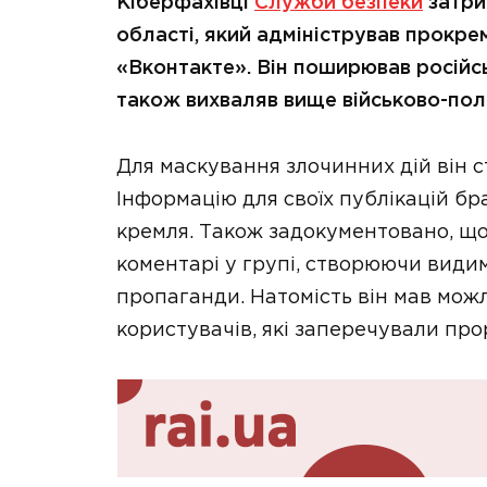
Кіберфахівці
Служби безпеки
затри
області, який адміністрував прокре
«Вконтакте». Він поширював російсь
також вихваляв вище військово-полі
Для маскування злочинних дій він с
Інформацію для своїх публікацій бр
кремля. Також задокументовано, що
коментарі у групі, створюючи видим
пропаганди. Натомість він мав мож
користувачів, які заперечували про