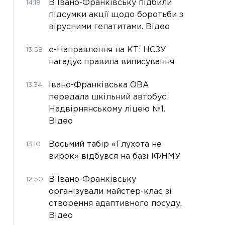
В Івано-Франківську підбили
14:18
підсумки акції щодо боротьби з
вірусними гепатитами. Відео
е-Направлення на КТ: НСЗУ
13:58
нагадує правила виписування
Івано-Франківська ОВА
13:34
передала шкільний автобус
Надвірнянському ліцею №1.
Відео
Восьмий табір «Глухота не
13:10
вирок» відбувся на базі ІФНМУ
В Івано-Франківську
12:50
організували майстер-клас зі
створення адаптивного посуду.
Відео