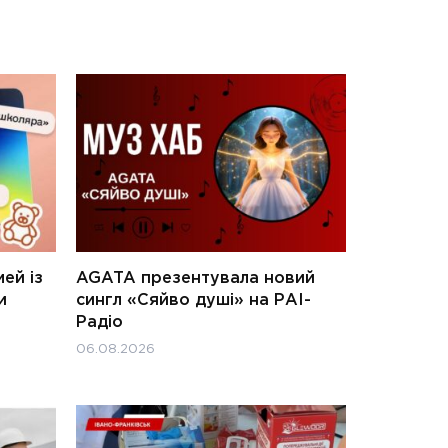
ей із
AGATA презентувала новий
и
сингл «Сяйво душі» на РАІ-
Радіо
06.08.2026