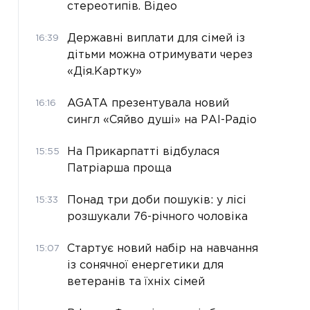
стереотипів. Відео
Державні виплати для сімей із
16:39
дітьми можна отримувати через
«Дія.Картку»
AGATA презентувала новий
16:16
сингл «Сяйво душі» на РАІ-Радіо
На Прикарпатті відбулася
15:55
Патріарша проща
Понад три доби пошуків: у лісі
15:33
розшукали 76-річного чоловіка
Стартує новий набір на навчання
15:07
із сонячної енергетики для
ветеранів та їхніх сімей