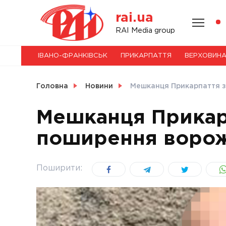
Skip
rai.ua
to
content
НОВИНИ
RAI Media group
ІВАНО-ФРАНКІВСЬК
ПРИКАРПАТТЯ
ВЕРХОВИН
СВІТ
Головна
Новини
Мешканця Прикарпаття з
Мешканця Прикар
поширення ворож
УКРАЇНА
Поширити: