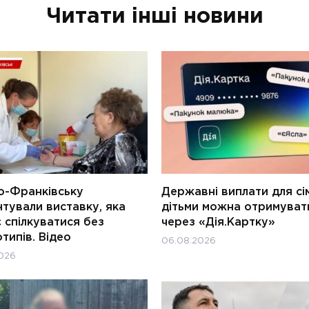
Читати інші новини
о-Франківську
Державні виплати для сім
тували виставку, яка
дітьми можна отримуват
 спілкуватися без
через «Дія.Картку»
типів. Відео
06.08.2026
026