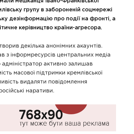
мали мешканця Івано-Франківської
млівську групу в забороненій соцмережі
ку дезінформацію про події на фронті, а
тичне керівництво країни-агресора.
творив декілька анонімних акаунтів.
ав з інформресурсів центральних медіа
 адміністратор активно залишав
ість масової підтримки кремлівської
ливість видаляти повідомлення
російські наративи.