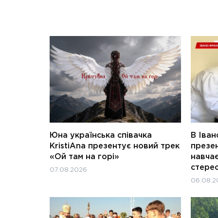
Юна українська співачка
В Іван
KristiAna презентує новий трек
презен
«Ой там на горі»
навчає
стерео
07.08.2026
06.08.2