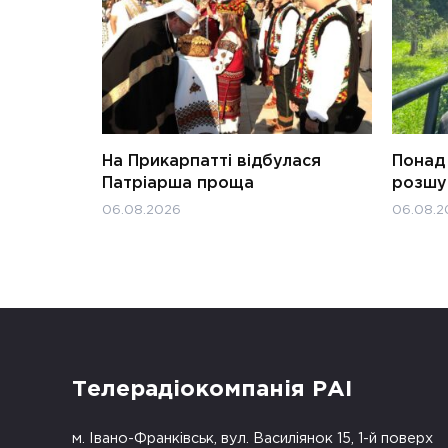
На Прикарпатті відбулася
Понад 
Патріарша проща
розшук
06.08.2026
06.08.2
Телерадіокомпанія РАІ
м. Івано-Франківськ, вул. Василіянок 15, 1-й поверх