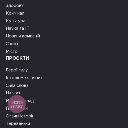
Здоров’я
Кримінал
Культура
Наука та ІТ
Новини компаній
Спорт
Місто
ПРОЄКТИ
Герої тилу
Історії Незламних
Сила слова
На часі
Новий погляд
КНОПКА
ЗВ'ЯЗКУ
Подружки
Смачні історії
Теревеньки