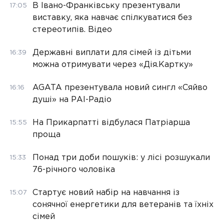
В Івано-Франківську презентували
17:05
виставку, яка навчає спілкуватися без
стереотипів. Відео
Державні виплати для сімей із дітьми
16:39
можна отримувати через «Дія.Картку»
AGATA презентувала новий сингл «Сяйво
16:16
душі» на РАІ-Радіо
На Прикарпатті відбулася Патріарша
15:55
проща
Понад три доби пошуків: у лісі розшукали
15:33
76-річного чоловіка
Стартує новий набір на навчання із
15:07
сонячної енергетики для ветеранів та їхніх
сімей