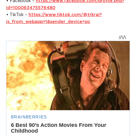
• Facebook –
https://www.facebook.com/profile.php?
id=100063475576480
• TikTok –
https://www.tiktok.com/@trkrai?
is_from_webapp=1&sender_device=pc