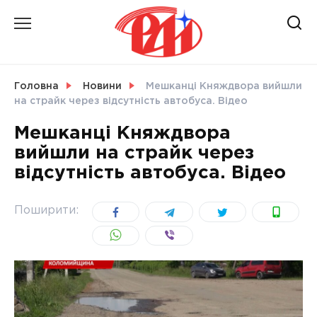
Skip
to
content
НОВИНИ
Головна
Новини
Мешканці Княждвора вийшли
на страйк через відсутність автобуса. Відео
СВІТ
Мешканці Княждвора
вийшли на страйк через
відсутність автобуса. Відео
УКРАЇНА
Поширити: