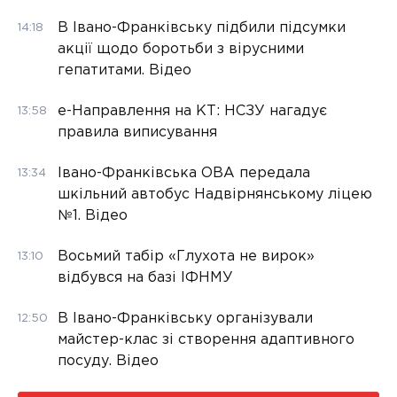
В Івано-Франківську підбили підсумки
14:18
акції щодо боротьби з вірусними
гепатитами. Відео
е-Направлення на КТ: НСЗУ нагадує
13:58
правила виписування
Івано-Франківська ОВА передала
13:34
шкільний автобус Надвірнянському ліцею
№1. Відео
Восьмий табір «Глухота не вирок»
13:10
відбувся на базі ІФНМУ
В Івано-Франківську організували
12:50
майстер-клас зі створення адаптивного
посуду. Відео