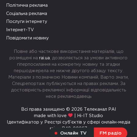
Політична реклама
Соціальна реклама
Послуги інтернету
Інтернет-TV
Повідомити новину
Повне або часткове використання матеріалів, що
розміщені на
rai.ua
, дозволяється за умови активного
гіперпосилання на конкретну новину та згадки
першоджерела не нижче другого абзацу тексту.
Матеріали з позначкою Новини компаній, Варто знати,
Спецрепортаж публікуються на правах реклами. За
достовірність рекламної інформації відповідальність
несе рекламодавець
Всі права захищено © 2026 Телеканал РАІ
made with love
| Hi-IT Studio
Ідентифікатор у Реєстрі суб’єктів у сфері онлайн-медіа
rai.ua R40-00967
Онлайн TV
FM радіо