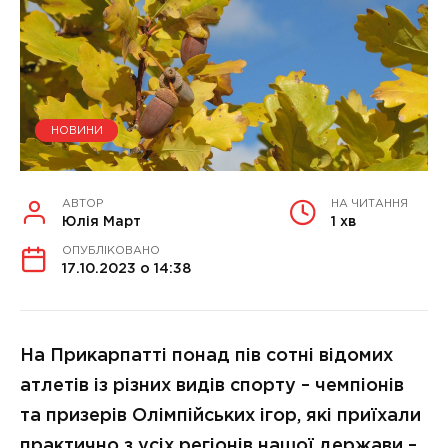
НОВИНИ
АВТОР
НА ЧИТАННЯ
Юлія Март
1 хв
ОПУБЛІКОВАНО
17.10.2023 о 14:38
На Прикарпатті понад пів сотні відомих
атлетів із різних видів спорту – чемпіонів
та призерів Олімпійських ігор, які приїхали
практично з усіх регіонів нашої держави –