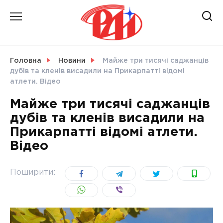
Skip
to
content
НОВИНИ
Головна
Новини
Майже три тисячі саджанців
дубів та кленів висадили на Прикарпатті відомі
СВІТ
атлети. Відео
Майже три тисячі саджанців
дубів та кленів висадили на
Прикарпатті відомі атлети.
УКРАЇНА
Відео
Поширити: