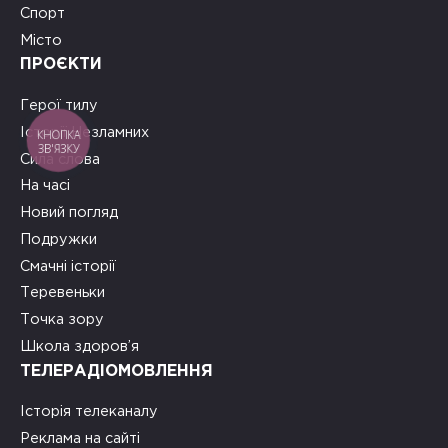
Спорт
Місто
ПРОЄКТИ
Герої тилу
Історії Незламних
КНОПКА
ЗВ'ЯЗКУ
Сила слова
На часі
Новий погляд
Подружки
Смачні історії
Теревеньки
Точка зору
Школа здоров’я
ТЕЛЕРАДІОМОВЛЕННЯ
Історія телеканалу
Реклама на сайті