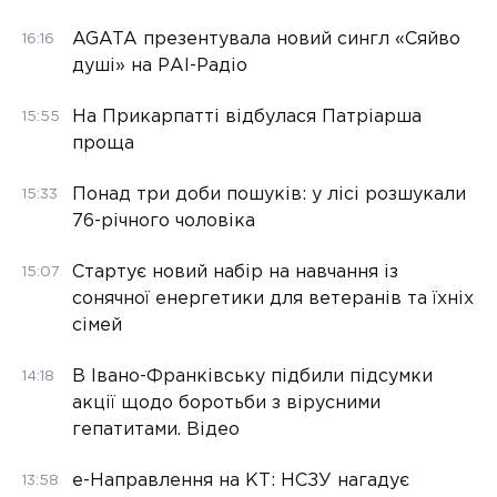
AGATA презентувала новий сингл «Сяйво
16:16
душі» на РАІ-Радіо
На Прикарпатті відбулася Патріарша
15:55
проща
Понад три доби пошуків: у лісі розшукали
15:33
76-річного чоловіка
Стартує новий набір на навчання із
15:07
сонячної енергетики для ветеранів та їхніх
сімей
В Івано-Франківську підбили підсумки
14:18
акції щодо боротьби з вірусними
гепатитами. Відео
е-Направлення на КТ: НСЗУ нагадує
13:58