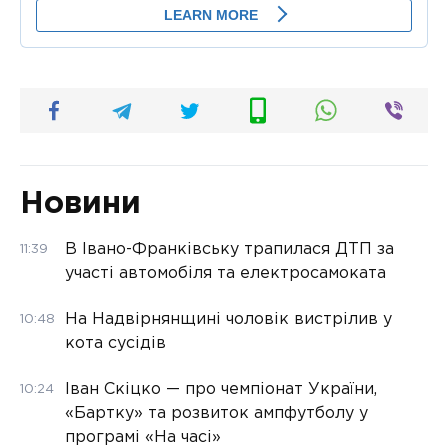
Новини
В Івано-Франківську трапилася ДТП за
11:39
участі автомобіля та електросамоката
На Надвірнянщині чоловік вистрілив у
10:48
кота сусідів
Іван Скіцко — про чемпіонат України,
10:24
«Бартку» та розвиток ампфутболу у
програмі «На часі»