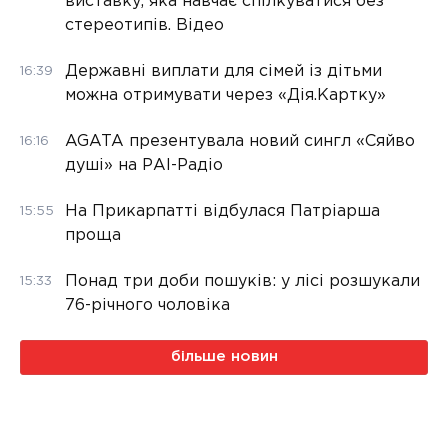
виставку, яка навчає спілкуватися без
стереотипів. Відео
Державні виплати для сімей із дітьми
16:39
можна отримувати через «Дія.Картку»
AGATA презентувала новий сингл «Сяйво
16:16
душі» на РАІ-Радіо
На Прикарпатті відбулася Патріарша
15:55
проща
Понад три доби пошуків: у лісі розшукали
15:33
76-річного чоловіка
більше новин