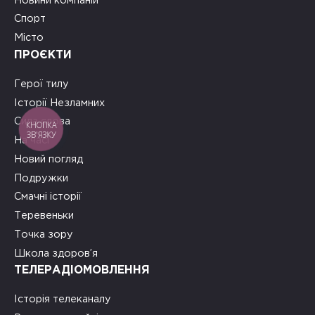
Новини компаній
Спорт
Місто
ПРОЄКТИ
Герої тилу
Історії Незламних
Сила слова
КНОПКА
ЗВ'ЯЗКУ
На часі
Новий погляд
Подружки
Смачні історії
Теревеньки
Точка зору
Школа здоров’я
ТЕЛЕРАДІОМОВЛЕННЯ
Історія телеканалу