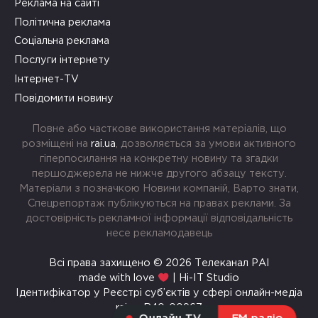
Реклама на сайті
Політична реклама
Соціальна реклама
Послуги інтернету
Інтернет-TV
Повідомити новину
Повне або часткове використання матеріалів, що
розміщені на
rai.ua
, дозволяється за умови активного
гіперпосилання на конкретну новину та згадки
першоджерела не нижче другого абзацу тексту.
Матеріали з позначкою Новини компаній, Варто знати,
Спецрепортаж публікуються на правах реклами. За
достовірність рекламної інформації відповідальність
несе рекламодавець
Всі права захищено © 2026 Телеканал РАІ
made with love
| Hi-IT Studio
Ідентифікатор у Реєстрі суб’єктів у сфері онлайн-медіа
rai.ua R40-00967