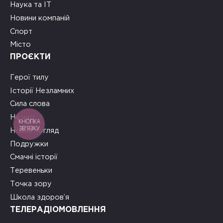
Наука та ІТ
Новини компаній
Спорт
Місто
ПРОЄКТИ
Герої тилу
Історії Незламних
Сила слова
На часі
КНОПКА
ЗВ'ЯЗКУ
Новий погляд
Подружки
Смачні історії
Теревеньки
Точка зору
Школа здоров’я
ТЕЛЕРАДІОМОВЛЕННЯ