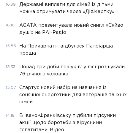
Державні виплати для сімей із дітьми
16:39
можна отримувати через «Дія.Картку»
AGATA презентувала новий сингл «Сяйво
16:16
душі» на РАІ-Радіо
На Прикарпатті відбулася Патріарша
15:55
проща
Понад три доби пошуків: у лісі розшукали
15:33
76-річного чоловіка
Стартує новий набір на навчання із
15:07
сонячної енергетики для ветеранів та їхніх
сімей
В Івано-Франківську підбили підсумки
14:18
акції щодо боротьби з вірусними
гепатитами. Відео