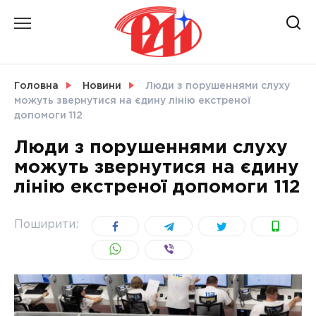
Skip
to
content
НОВИНИ
Головна
Новини
Люди з порушеннями слуху
можуть звернутися на єдину лінію екстреної
СВІТ
допомоги 112
Люди з порушеннями слуху
можуть звернутися на єдину
лінію екстреної допомоги 112
УКРАЇНА
Поширити: