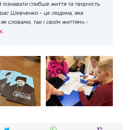
й пізнавати глибше життя та творчість
арас Шевченко – це людина, яка
к словами, так і своїм життям»,-
к
.