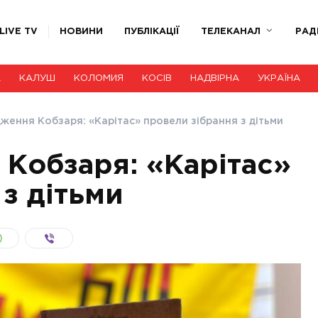
LIVE TV
НОВИНИ
ПУБЛІКАЦІЇ
ТЕЛЕКАНАЛ
РАД
А
КАЛУШ
КОЛОМИЯ
КОСІВ
НАДВІРНА
УКРАЇНА
ження Кобзаря: «Карітас» провели зібрання з дітьми
Кобзаря: «Карітас»
з дітьми