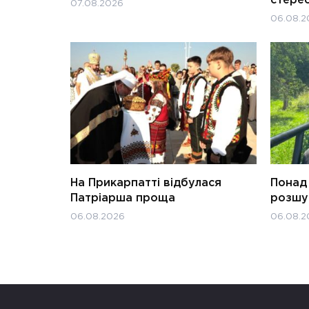
стерео
07.08.2026
06.08.2
На Прикарпатті відбулася
Понад 
Патріарша проща
розшук
06.08.2026
06.08.2