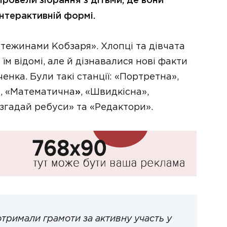
провели зібрання з дітьми, де вони
інтерактивній формі.
Стежинами Кобзаря». Хлопці та дівчата
м відомі, але й дізнавалися нові факти
енка. Були такі станції: «Портретна»,
»
, «Математична
»
, «Швидкісна»,
згадай ребуси» та «Редактори».
отримали грамоти за активну участь у