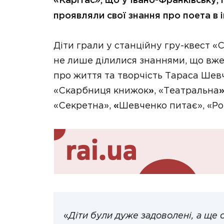
«Карітас
»
, що у Івано-Франківську, 
проявляли свої знання про поета в 
Діти грали у станційну гру-квест «
не лише ділилися знаннями, що вже ї
про життя та творчість Тараса Шевч
«Скарбниця книжок
»
, «Театральна
«Секретна»,
«
Шевченко питає», «Ро
«
Діти були дуже задоволені, а ще 