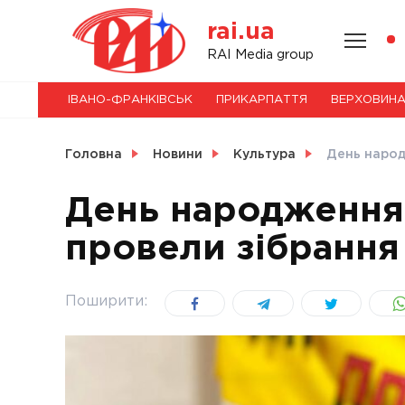
Skip
rai.ua
to
content
НОВИНИ
RAI Media group
ІВАНО-ФРАНКІВСЬК
ПРИКАРПАТТЯ
ВЕРХОВИН
СВІТ
Головна
Новини
Культура
День народ
День народження 
провели зібрання 
УКРАЇНА
Поширити: