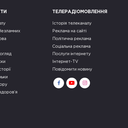
КТИ
ТЕЛЕРАДІОМОВЛЕННЯ
илу
Історія телеканалу
 Незламних
Реклама на сайті
ова
Політична реклама
Соціальна реклама
огляд
Послуги інтернету
ки
Інтернет-TV
сторії
Повідомити новину
ньки
зору
здоров’я