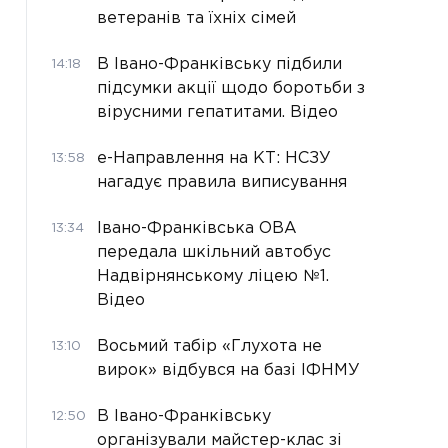
ветеранів та їхніх сімей
В Івано-Франківську підбили
14:18
підсумки акції щодо боротьби з
вірусними гепатитами. Відео
е-Направлення на КТ: НСЗУ
13:58
нагадує правила виписування
Івано-Франківська ОВА
13:34
передала шкільний автобус
Надвірнянському ліцею №1.
Відео
Восьмий табір «Глухота не
13:10
вирок» відбувся на базі ІФНМУ
В Івано-Франківську
12:50
організували майстер-клас зі