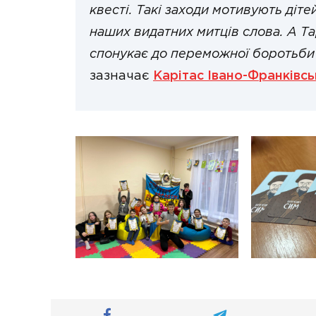
квесті. Такі заходи мотивують діте
наших видатних митців слова. А Т
спонукає до переможної боротьби я
зазначає
Карітас Івано-Франківсь