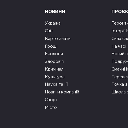
НОВИНИ
ПРОЄ
Україна
Герої т
Світ
Історії
Варто знати
Сила сл
Гроші
На часі
Екологія
Новий п
Здоров’я
Подруж
Кримінал
Смачні і
Культура
Тереве
Наука та ІТ
Точка 
Новини компаній
Школа 
Спорт
Місто