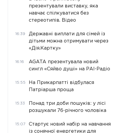
презентували виставку, яка
навчає спілкуватися без
стереотипів. Відео
Державні виплати для сімей із
16:39
дітьми можна отримувати через
«Дія.Картку»
AGATA презентувала новий
16:16
сингл «Сяйво душі» на РАІ-Радіо
На Прикарпатті відбулася
15:55
Патріарша проща
Понад три доби пошуків: у лісі
15:33
розшукали 76-річного чоловіка
Стартує новий набір на навчання
15:07
із сонячної енергетики для