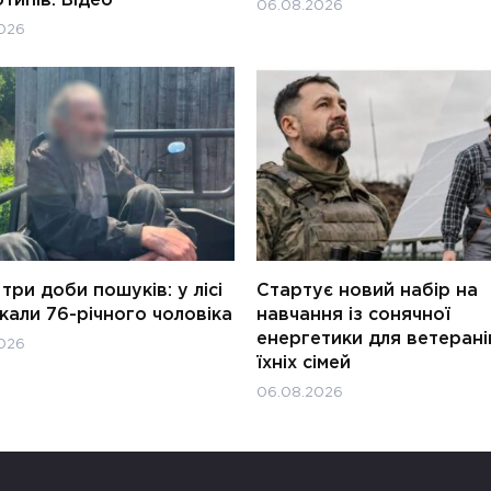
типів. Відео
06.08.2026
026
три доби пошуків: у лісі
Стартує новий набір на
али 76-річного чоловіка
навчання із сонячної
енергетики для ветерані
026
їхніх сімей
06.08.2026