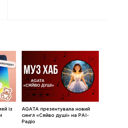
ей із
AGATA презентувала новий
и
сингл «Сяйво душі» на РАІ-
Радіо