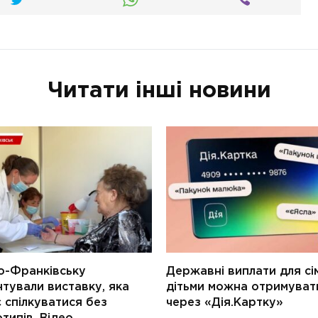
Читати інші новини
о-Франківську
Державні виплати для сім
тували виставку, яка
дітьми можна отримуват
 спілкуватися без
через «Дія.Картку»