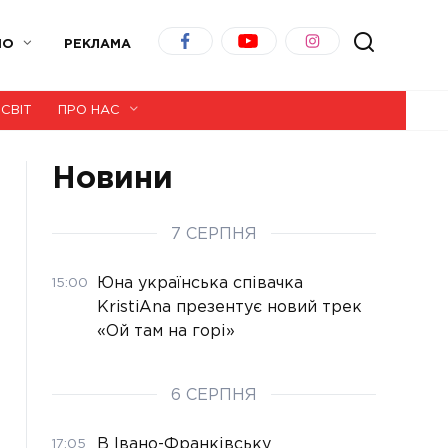
ІО
РЕКЛАМА
СВІТ
ПРО НАС
Новини
7 СЕРПНЯ
Юна українська співачка
15:00
KristiAna презентує новий трек
«Ой там на горі»
6 СЕРПНЯ
В Івано-Франківську
17:05