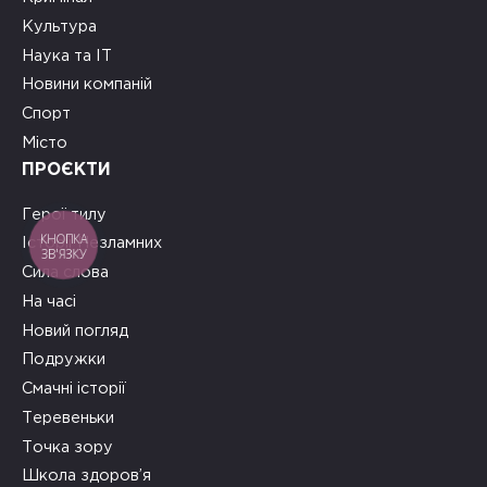
Культура
Наука та ІТ
Новини компаній
Спорт
Місто
ПРОЄКТИ
Герої тилу
КНОПКА
Історії Незламних
ЗВ'ЯЗКУ
Сила слова
На часі
Новий погляд
Подружки
Смачні історії
Теревеньки
Точка зору
Школа здоров’я