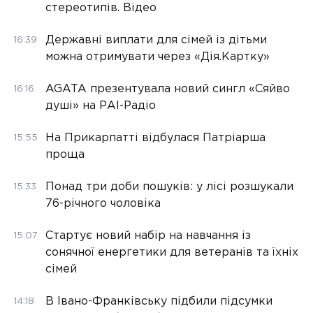
стереотипів. Відео
Державні виплати для сімей із дітьми
16:39
можна отримувати через «Дія.Картку»
AGATA презентувала новий сингл «Сяйво
16:16
душі» на РАІ-Радіо
На Прикарпатті відбулася Патріарша
15:55
проща
Понад три доби пошуків: у лісі розшукали
15:33
76-річного чоловіка
Стартує новий набір на навчання із
15:07
сонячної енергетики для ветеранів та їхніх
сімей
В Івано-Франківську підбили підсумки
14:18