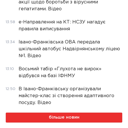
акції щодо боротьби з вірусними
гепатитами. Відео
е-Направлення на КТ: НСЗУ нагадує
13:58
правила виписування
Івано-Франківська ОВА передала
13:34
шкільний автобус Надвірнянському ліцею
№1. Відео
Восьмий табір «Глухота не вирок»
13:10
відбувся на базі ІФНМУ
В Івано-Франківську організували
12:50
майстер-клас зі створення адаптивного
посуду. Відео
більше новин