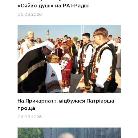
«Сяйво душі» на РАІ-Радіо
06.08.2026
На Прикарпатті відбулася Патріарша
проща
06.08.2026