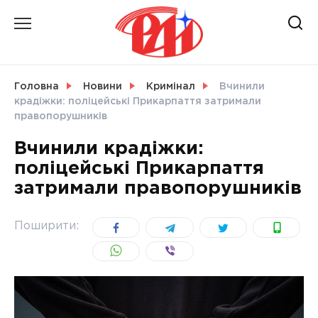
Skip
to
content
НОВИНИ
Головна
Новини
Кримінал
Вчинили
крадіжки: поліцейські Прикарпаття затримали
СВІТ
правопорушників
Вчинили крадіжки:
поліцейські Прикарпаття
затримали правопорушників
УКРАЇНА
Поширити: