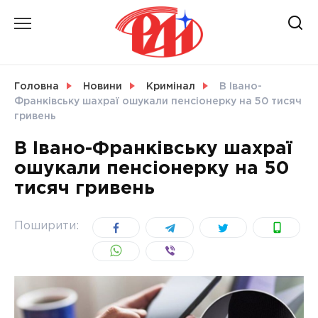
Skip
to
content
НОВИНИ
Головна
Новини
Кримінал
В Івано-
Франківську шахраї ошукали пенсіонерку на 50 тисяч
СВІТ
гривень
В Івано-Франківську шахраї
ошукали пенсіонерку на 50
тисяч гривень
УКРАЇНА
Поширити: