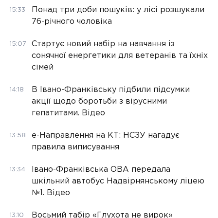
Понад три доби пошуків: у лісі розшукали
15:33
76-річного чоловіка
Стартує новий набір на навчання із
15:07
сонячної енергетики для ветеранів та їхніх
сімей
В Івано-Франківську підбили підсумки
14:18
акції щодо боротьби з вірусними
гепатитами. Відео
е-Направлення на КТ: НСЗУ нагадує
13:58
правила виписування
Івано-Франківська ОВА передала
13:34
шкільний автобус Надвірнянському ліцею
№1. Відео
Восьмий табір «Глухота не вирок»
13:10