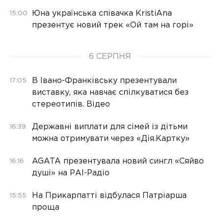
Юна українська співачка KristiAna
15:00
презентує новий трек «Ой там на горі»
6 СЕРПНЯ
В Івано-Франківську презентували
17:05
виставку, яка навчає спілкуватися без
стереотипів. Відео
Державні виплати для сімей із дітьми
16:39
можна отримувати через «Дія.Картку»
AGATA презентувала новий сингл «Сяйво
16:16
душі» на РАІ-Радіо
На Прикарпатті відбулася Патріарша
15:55
проща