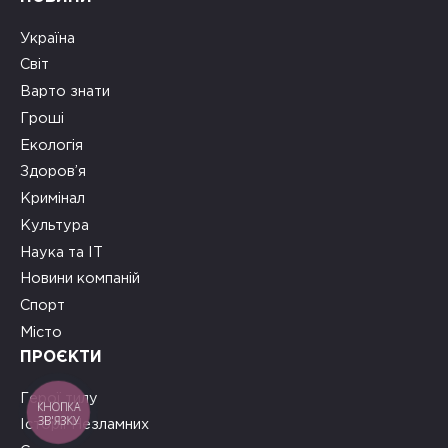
Україна
Світ
Варто знати
Гроші
Екологія
Здоров’я
Кримінал
Культура
Наука та ІТ
Новини компаній
Спорт
Місто
ПРОЄКТИ
Герої тилу
КНОПКА
ЗВ'ЯЗКУ
Історії Незламних