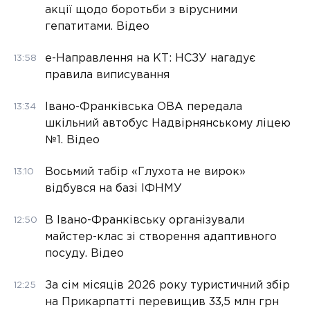
акції щодо боротьби з вірусними
гепатитами. Відео
е-Направлення на КТ: НСЗУ нагадує
13:58
правила виписування
Івано-Франківська ОВА передала
13:34
шкільний автобус Надвірнянському ліцею
№1. Відео
Восьмий табір «Глухота не вирок»
13:10
відбувся на базі ІФНМУ
В Івано-Франківську організували
12:50
майстер-клас зі створення адаптивного
посуду. Відео
За сім місяців 2026 року туристичний збір
12:25
на Прикарпатті перевищив 33,5 млн грн