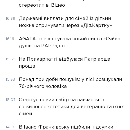
стереотипів. Відео
Державні виплати для сімей із дітьми
16:39
можна отримувати через «Дія.Картку»
AGATA презентувала новий сингл «Сяйво
16:16
душі» на РАІ-Радіо
На Прикарпатті відбулася Патріарша
15:55
проща
Понад три доби пошуків: у лісі розшукали
15:33
76-річного чоловіка
Стартує новий набір на навчання із
15:07
сонячної енергетики для ветеранів та їхніх
сімей
В Івано-Франківську підбили підсумки
14:18