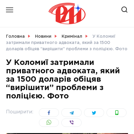
Skip
to
content
НОВИНИ
Головна
Новини
Кримінал
У Коломиї
затримали приватного адвоката, який за 1500
СВІТ
доларів обіцяв “вирішити” проблеми з поліцією. Фото
У Коломиї затримали
приватного адвоката, який
за 1500 доларів обіцяв
УКРАЇНА
“вирішити” проблеми з
поліцією. Фото
Поширити: