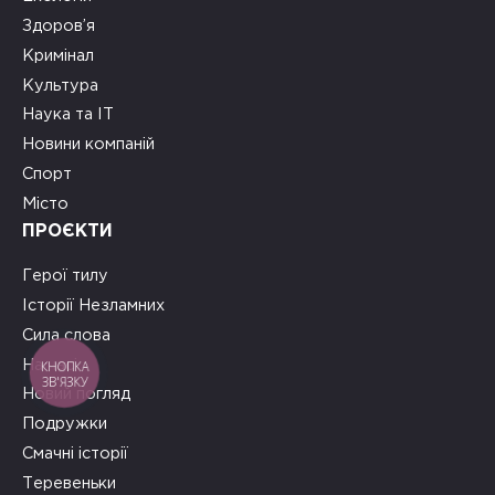
Здоров’я
Кримінал
Культура
Наука та ІТ
Новини компаній
Спорт
Місто
ПРОЄКТИ
Герої тилу
Історії Незламних
Сила слова
На часі
КНОПКА
ЗВ'ЯЗКУ
Новий погляд
Подружки
Смачні історії
Теревеньки