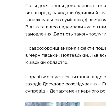
Після досягнення домовленості з «к
винагороду закидали будинки й кв
запалювальною сумішшю, фільмуючи
Відзняте відео надсилали «клієнта
замовлення .Вартість такої «послуг
Правоохоронці викрили факти пош
в Чернігівській, Полтавській, Львів
Київській областях.
Наразі вирішується питання щодо 
заходів.Досудове розслідування – Г
супровід – Департамент карного ро