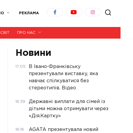
ІО
РЕКЛАМА
СВІТ
ПРО НАС
Новини
В Івано-Франківську
17:05
презентували виставку, яка
навчає спілкуватися без
стереотипів. Відео
Державні виплати для сімей із
16:39
дітьми можна отримувати через
«Дія.Картку»
AGATA презентувала новий
16:16