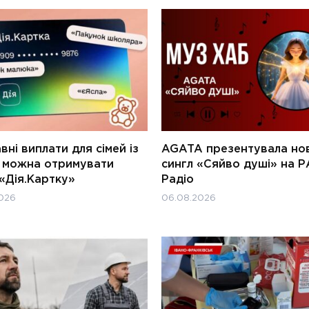
ні виплати для сімей із
AGATA презентувала но
и можна отримувати
сингл «Сяйво душі» на Р
«Дія.Картку»
Радіо
026
06.08.2026