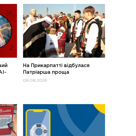
вий
На Прикарпатті відбулася
АІ-
Патріарша проща
06.08.2026