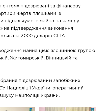
лієнтом» підозрювані за фінансову
артири жертв пляшками із
 підпал чужого майна на камеру.
м» на підтвердження виконання
и» сягала 3000 доларів США.
кодження майна цією злочинною групою
ській, Житомирській, Вінницькій та
обрання підозрюваним запобіжних
СУ Нацполіції України, оперативний
зшуку Нацполіції України.