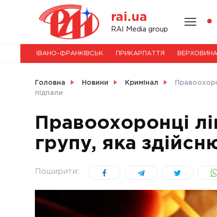
Skip
rai.ua
to
content
НОВИНИ
RAI Media group
ІВАНО-ФРАНКІВСЬК
ПРИКАРПАТТЯ
ВЕРХОВИН
СВІТ
Головна
Новини
Кримінал
Правоохоро
підпали
Правоохоронці лі
УКРАЇНА
групу, яка здійсн
Поширити: