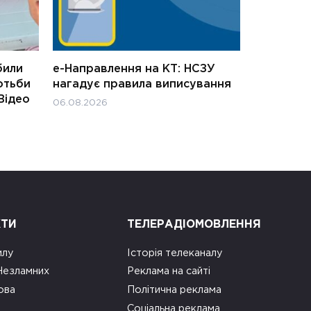
били
е-Направлення на КТ: НСЗУ
отьби
нагадує правила виписування
Відео
06.08.2026
КТИ
ТЕЛЕРАДІОМОВЛЕННЯ
илу
Історія телеканалу
 Незламних
Реклама на сайті
ова
Політична реклама
Соціальна реклама