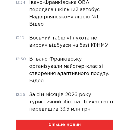
Івано-Франківська ОВА
13:34
передала шкільний автобус
Надвірнянському ліцею №1.
Відео
Восьмий табір «Глухота не
13:10
вирок» відбувся на базі ІФНМУ
В Івано-Франківську
12:50
організували майстер-клас зі
створення адаптивного посуду.
Відео
За сім місяців 2026 року
12:25
туристичний збір на Прикарпатті
перевищив 33,5 млн грн
більше новин