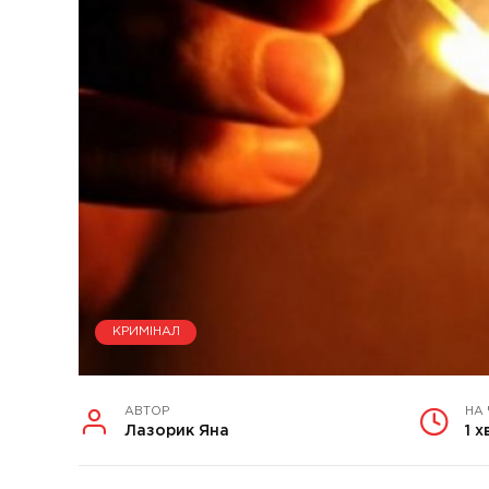
КРИМІНАЛ
АВТОР
НА
Лазорик Яна
1 х