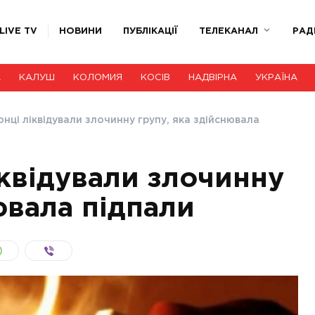
LIVE TV
НОВИНИ
ПУБЛІКАЦІЇ
ТЕЛЕКАНАЛ
РАД
А
КАЛУШ
КОЛОМИЯ
КОСІВ
НАДВІРНА
УКРАЇНА
нці ліквідували злочинну групу, яка здійснювала
квідували злочинну
ювала підпали