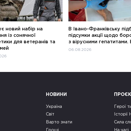
є новий набір на
В Івано-Франківську під
ня із сонячної
підсумки акції щодо бор
тики для ветеранів та
з вірусними гепатитами. 
імей
06.08.2026
026
НОВИНИ
ПРОЄ
Україна
Герої т
Світ
Історії
Варто знати
Сила сл
Гроші
На часі