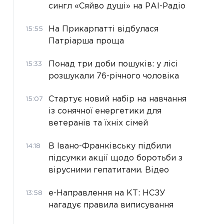
сингл «Сяйво душі» на РАІ-Радіо
На Прикарпатті відбулася
15:55
Патріарша проща
Понад три доби пошуків: у лісі
15:33
розшукали 76-річного чоловіка
Стартує новий набір на навчання
15:07
із сонячної енергетики для
ветеранів та їхніх сімей
В Івано-Франківську підбили
14:18
підсумки акції щодо боротьби з
вірусними гепатитами. Відео
е-Направлення на КТ: НСЗУ
13:58
нагадує правила виписування