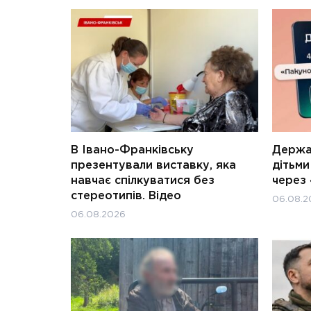
В Івано-Франківську
Держав
презентували виставку, яка
дітьм
навчає спілкуватися без
через 
стереотипів. Відео
06.08.2
06.08.2026