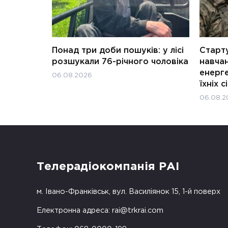
Понад три доби пошуків: у лісі
Старту
розшукали 76-річного чоловіка
навчан
енерге
06.08.2026
їхніх с
06.08.2
Телерадіокомпанія РАІ
м. Івано-Франківськ, вул. Василіянок 15, 1-й поверх
Електронна адреса:
rai@trkrai.com