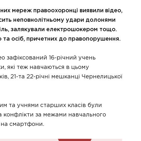
льних мереж правоохоронці виявили відео,
осить неповнолітньому удари долонями
іль, залякували електрошокером тощо.
о та осіб, причетних до правопорушення.
ео зафіксований 16-річний учень
и, які теж навчаються в цьому
ів, 21-та 22-річні мешканці Чернелицької
им та учнями старших класів були
а конфлікти за межами навчального
и на смартфони.