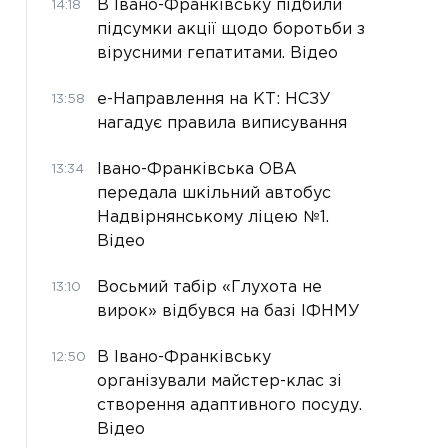
В Івано-Франківську підбили
14:18
підсумки акції щодо боротьби з
вірусними гепатитами. Відео
е-Направлення на КТ: НСЗУ
13:58
нагадує правила виписування
Івано-Франківська ОВА
13:34
передала шкільний автобус
Надвірнянському ліцею №1.
Відео
Восьмий табір «Глухота не
13:10
вирок» відбувся на базі ІФНМУ
В Івано-Франківську
12:50
організували майстер-клас зі
створення адаптивного посуду.
Відео