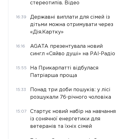
стереотипів. Відео
Державні виплати для сімей із
16:39
дітьми можна отримувати через
«Дія.Картку»
AGATA презентувала новий
16:16
сингл «Сяйво душі» на РАІ-Радіо
На Прикарпатті відбулася
15:55
Патріарша проща
Понад три доби пошуків: у лісі
15:33
розшукали 76-річного чоловіка
Стартує новий набір на навчання
15:07
із сонячної енергетики для
ветеранів та їхніх сімей