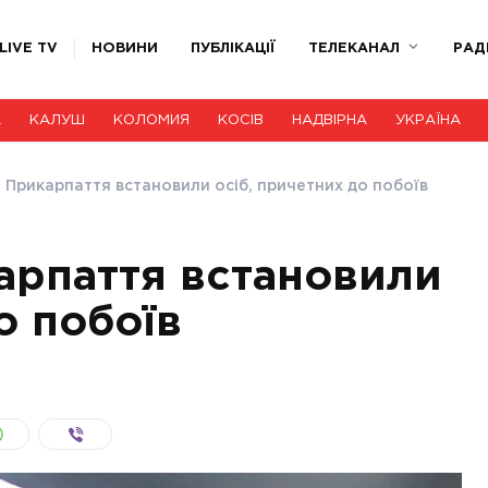
LIVE TV
НОВИНИ
ПУБЛІКАЦІЇ
ТЕЛЕКАНАЛ
РАД
А
КАЛУШ
КОЛОМИЯ
КОСІВ
НАДВІРНА
УКРАЇНА
і Прикарпаття встановили осіб, причетних до побоїв
арпаття встановили
о побоїв