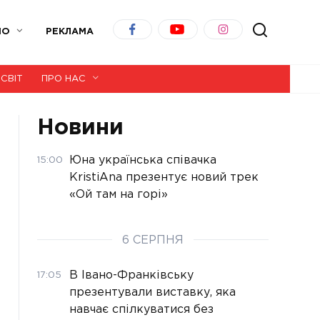
ІО
РЕКЛАМА
СВІТ
ПРО НАС
Новини
Юна українська співачка
15:00
KristiAna презентує новий трек
«Ой там на горі»
6 СЕРПНЯ
В Івано-Франківську
17:05
презентували виставку, яка
навчає спілкуватися без