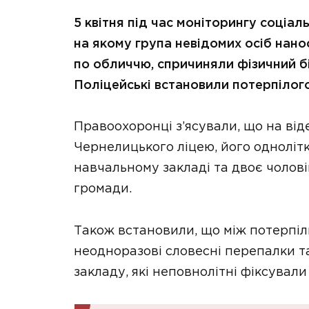
5 квітня під час моніторингу соціа
на якому група невідомих осіб нан
по обличчю, спричиняли фізичний б
Поліцейські встановили потерпілог
Правоохоронці з’ясували, що на від
Чернелицького ліцею, його однолітк
навчальному закладі та двоє чоловік
громади.
Також встановили, що між потерпіл
неодноразові словесні перепалки т
закладу, які неповнолітні фіксувал