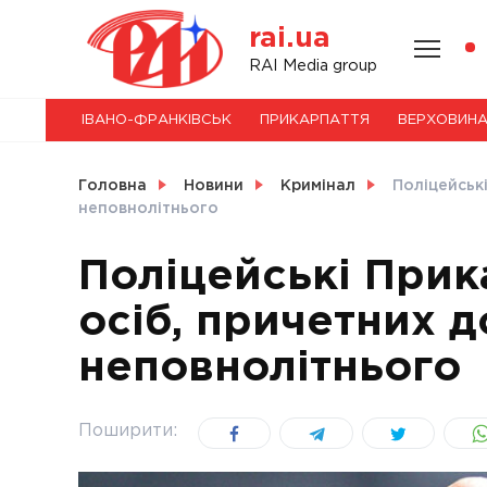
Skip
rai.ua
to
content
НОВИНИ
RAI Media group
ІВАНО-ФРАНКІВСЬК
ПРИКАРПАТТЯ
ВЕРХОВИН
СВІТ
Головна
Новини
Кримінал
Поліцейськ
неповнолітнього
Поліцейські Прик
УКРАЇНА
осіб, причетних д
неповнолітнього
Поширити: