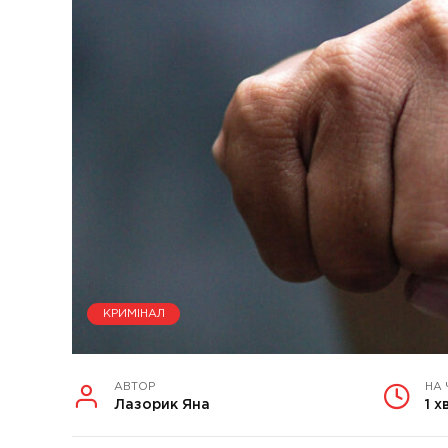
КРИМІНАЛ
АВТОР
НА 
Лазорик Яна
1 х