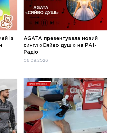
ей із
AGATA презентувала новий
и
сингл «Сяйво душі» на РАІ-
Радіо
06.08.2026