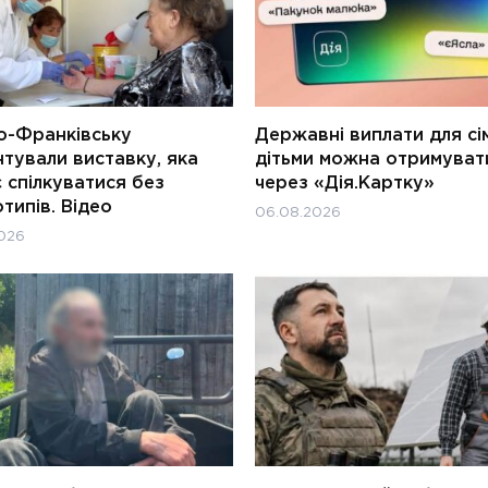
о-Франківську
Державні виплати для сім
тували виставку, яка
дітьми можна отримуват
 спілкуватися без
через «Дія.Картку»
типів. Відео
06.08.2026
026