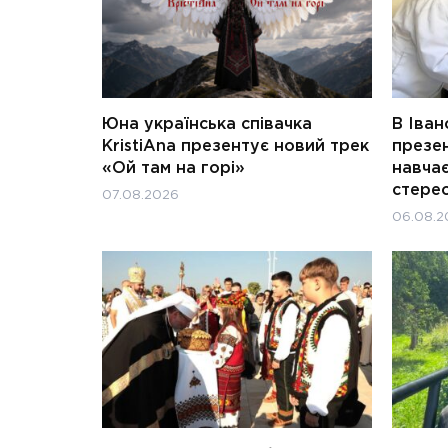
Юна українська співачка
В Іван
KristiAna презентує новий трек
презен
«Ой там на горі»
навчає
стерео
07.08.2026
06.08.2