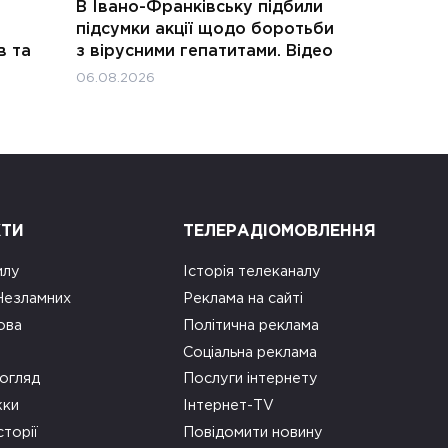
В Івано-Франківську підбили
підсумки акції щодо боротьби
в та
з вірусними гепатитами. Відео
06.08.2026
КТИ
ТЕЛЕРАДІОМОВЛЕННЯ
илу
Історія телеканалу
 Незламних
Реклама на сайті
ова
Політична реклама
Соціальна реклама
огляд
Послуги інтернету
ки
Інтернет-TV
сторії
Повідомити новину