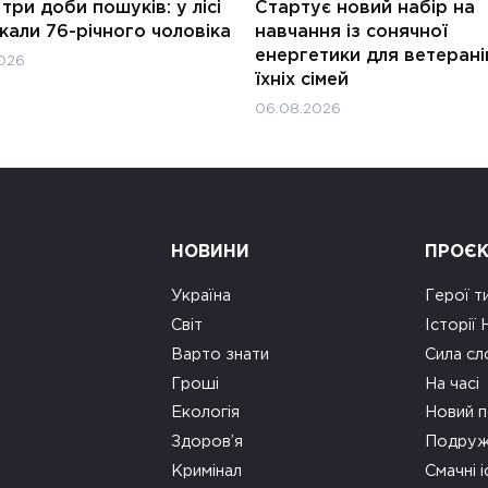
три доби пошуків: у лісі
Стартує новий набір на
али 76-річного чоловіка
навчання із сонячної
енергетики для ветерані
026
їхніх сімей
06.08.2026
НОВИНИ
ПРОЄ
Україна
Герої т
Світ
Історії
Варто знати
Сила сл
Гроші
На часі
Екологія
Новий п
Здоров’я
Подруж
Кримінал
Смачні і