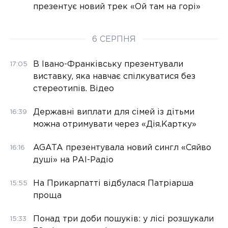
презентує новий трек «Ой там на горі»
6 СЕРПНЯ
В Івано-Франківську презентували
17:05
виставку, яка навчає спілкуватися без
стереотипів. Відео
Державні виплати для сімей із дітьми
16:39
можна отримувати через «Дія.Картку»
AGATA презентувала новий сингл «Сяйво
16:16
душі» на РАІ-Радіо
На Прикарпатті відбулася Патріарша
15:55
проща
Понад три доби пошуків: у лісі розшукали
15:33