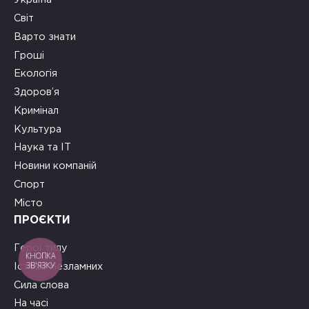
Світ
Варто знати
Гроші
Екологія
Здоров’я
Кримінал
Культура
Наука та ІТ
Новини компаній
Спорт
Місто
ПРОЄКТИ
Герої тилу
КНОПКА
ЗВ'ЯЗКУ
Історії Незламних
Сила слова
На часі