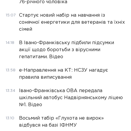
76-річного чоловіка
Стартує новий набір на навчання із
15:07
сонячної енергетики для ветеранів та їхніх
сімей
В Івано-Франківську підбили підсумки
14:18
акції щодо боротьби з вірусними
гепатитами. Відео
е-Направлення на КТ: НСЗУ нагадує
13:58
правила виписування
Івано-Франківська ОВА передала
13:34
шкільний автобус Надвірнянському ліцею
№1. Відео
Восьмий табір «Глухота не вирок»
13:10
відбувся на базі ІФНМУ