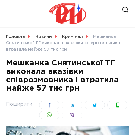
Skip
to
content
НОВИНИ
Головна
Новини
Кримінал
Мешканка
Снятинської ТГ виконала вказівки співрозмовника і
СВІТ
втратила майже 57 тис грн
Мешканка Снятинської ТГ
виконала вказівки
співрозмовника і втратила
УКРАЇНА
майже 57 тис грн
Поширити: