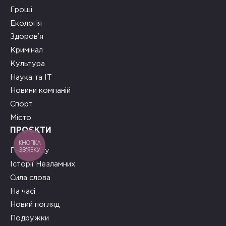
Гроші
Екологія
Здоров’я
Кримінал
Культура
Наука та ІТ
Новини компаній
Спорт
Місто
ПРОЄКТИ
КНОПКА
ЗВ'ЯЗКУ
Герої тилу
Історії Незламних
Сила слова
На часі
Новий погляд
Подружки