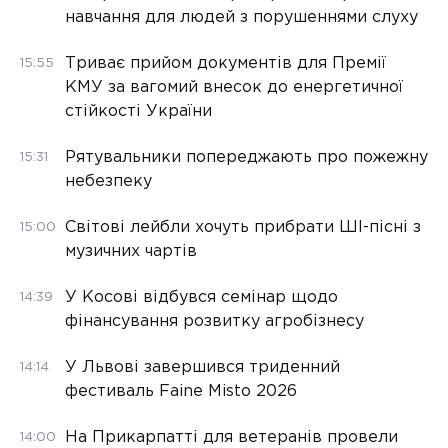
навчання для людей з порушеннями слуху
Триває прийом документів для Премії
15:55
КМУ за вагомий внесок до енергетичної
стійкості України
Рятувальники попереджають про пожежну
15:31
небезпеку
Світові лейбли хочуть прибрати ШІ-пісні з
15:00
музичних чартів
У Косові відбувся семінар щодо
14:39
фінансування розвитку агробізнесу
У Львові завершився триденний
14:14
фестиваль Faine Misto 2026
На Прикарпатті для ветеранів провели
14:00