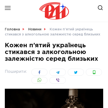
Skip
to
content
НОВИНИ
Головна
Новини
Кожен п’ятий українець
стикався з алкогольною залежністю серед близьких
СВІТ
Кожен п’ятий українець
стикався з алкогольною
залежністю серед близьких
УКРАЇНА
Поширити: