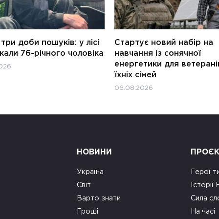
три доби пошуків: у лісі
Стартує новий набір на
али 76-річного чоловіка
навчання із сонячної
енергетики для ветерані
026
їхніх сімей
06.08.2026
НОВИНИ
ПРОЄ
Україна
Герої т
Світ
Історії
Варто знати
Сила сл
Гроші
На часі