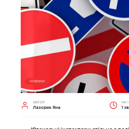
НОВИНИ
АВТОР
НА 
Лазорик Яна
1 хв