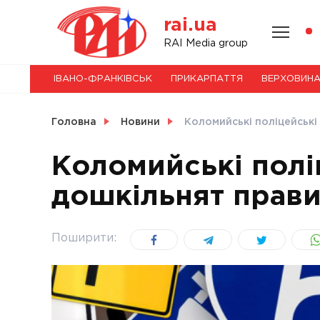
Skip
rai.ua
to
content
НОВИНИ
RAI Media group
ІВАНО-ФРАНКІВСЬК
ПРИКАРПАТТЯ
ВЕРХОВИН
СВІТ
Головна
Новини
Коломийські поліцейські
Коломийські полі
дошкільнят прав
УКРАЇНА
Поширити: