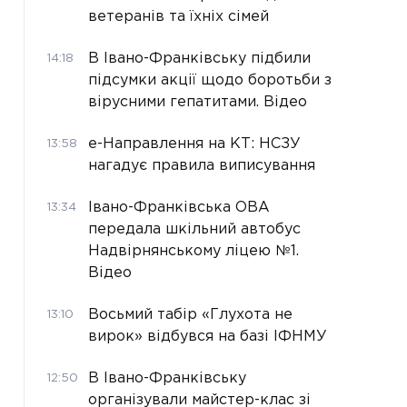
ветеранів та їхніх сімей
В Івано-Франківську підбили
14:18
підсумки акції щодо боротьби з
вірусними гепатитами. Відео
е-Направлення на КТ: НСЗУ
13:58
нагадує правила виписування
Івано-Франківська ОВА
13:34
передала шкільний автобус
Надвірнянському ліцею №1.
Відео
Восьмий табір «Глухота не
13:10
вирок» відбувся на базі ІФНМУ
В Івано-Франківську
12:50
організували майстер-клас зі