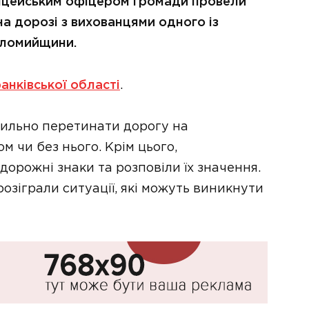
ліцейським офіцером громади провели
на дорозі з вихованцями одного із
оломийщини.
анківської області
.
авильно перетинати дорогу на
м чи без нього. Крім цього,
рожні знаки та розповіли їх значення.
розіграли ситуації, які можуть виникнути