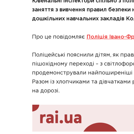
Ювенальні інспектори спільно з по
заняття з вивчення правил безпеки 
дошкільних навчальних закладів К
Про це повідомляє
Поліція Івано-Фр
Поліцейські пояснили дітям, як пр
пішохідному переході – з світлофоро
продемонстрували найпоширеніші до
Разом із хлопчиками та дівчатками 
на дорозі.