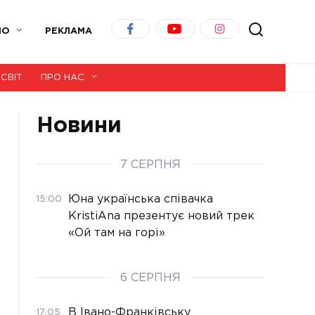
ІО
РЕКЛАМА
СВІТ
ПРО НАС
Новини
7 СЕРПНЯ
Юна українська співачка
15:00
KristiAna презентує новий трек
«Ой там на горі»
6 СЕРПНЯ
В Івано-Франківську
17:05