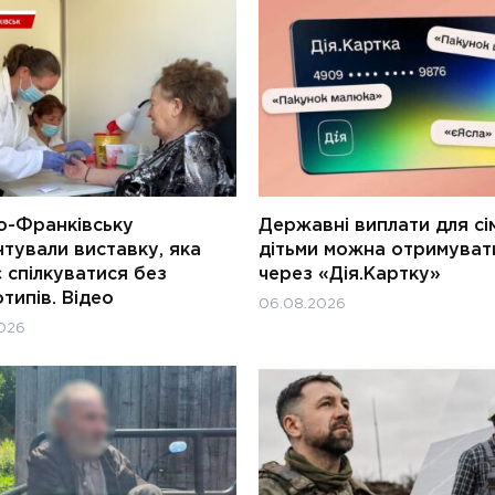
о-Франківську
Державні виплати для сім
тували виставку, яка
дітьми можна отримуват
 спілкуватися без
через «Дія.Картку»
типів. Відео
06.08.2026
026