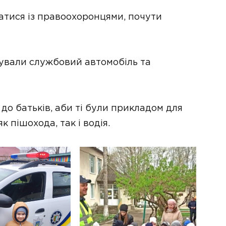
атися із правоохоронцями, почути
рували службовий автомобіль та
до батьків, аби ті були прикладом для
як пішохода, так і водія.