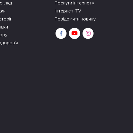
огляд
Послуги інтернету
ки
Інтернет-TV
сторії
Повідомити новину
ньки
зору
здоров’я