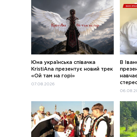
Юна українська співачка
В Іван
KristiAna презентує новий трек
презен
«Ой там на горі»
навчає
стерео
07.08.2026
06.08.2