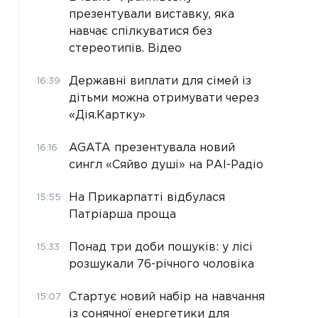
презентували виставку, яка
навчає спілкуватися без
стереотипів. Відео
Державні виплати для сімей із
16:39
дітьми можна отримувати через
«Дія.Картку»
AGATA презентувала новий
16:16
сингл «Сяйво душі» на РАІ-Радіо
На Прикарпатті відбулася
15:55
Патріарша проща
Понад три доби пошуків: у лісі
15:33
розшукали 76-річного чоловіка
Стартує новий набір на навчання
15:07
із сонячної енергетики для