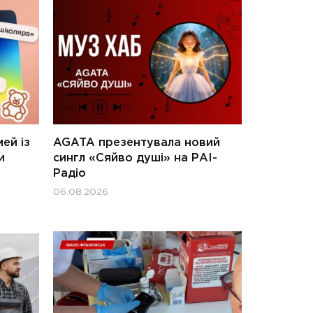
ей із
AGATA презентувала новий
и
сингл «Сяйво душі» на РАІ-
Радіо
06.08.2026