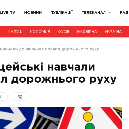
LIVE TV
НОВИНИ
ПУБЛІКАЦІЇ
ТЕЛЕКАНАЛ
РАД
А
КАЛУШ
КОЛОМИЯ
КОСІВ
НАДВІРНА
УКРАЇНА
 навчали дошкільнят правил дорожнього руху
цейські навчали
ил дорожнього руху