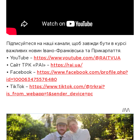
Підписуйтеся на наші канали, щоб завжди бути в курсі
важливих новин Івано-Франківська та Прикарпаття.
• YouTube –
https://www.youtube.com/@RAITVUA
• Сайт ТРК «РАІ» –
https://rai.ua/
• Facebook –
https://www.facebook.com/profile.php?
id=100063475576480
• TikTok –
https://www.tiktok.com/@trkrai?
is_from_webapp=1&sender_device=pc