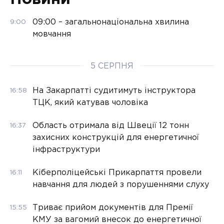
09:00 – загальнонаціональна хвилина
9:00
мовчання
5 СЕРПНЯ
На Закарпатті судитимуть інструктора
16:58
ТЦК, який катував чоловіка
Область отримала від Швеції 12 тонн
16:37
захисних конструкцій для енергетичної
інфраструктури
Кіберполіцейські Прикарпаття провели
16:11
навчання для людей з порушеннями слуху
Триває прийом документів для Премії
15:55
КМУ за вагомий внесок до енергетичної