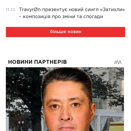
TravyrØn презентує новий сингл «Затихли»
13:22
– композиція про зміни та спогади
більше новин