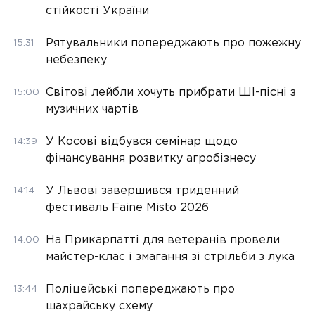
стійкості України
Рятувальники попереджають про пожежну
15:31
небезпеку
Світові лейбли хочуть прибрати ШІ-пісні з
15:00
музичних чартів
У Косові відбувся семінар щодо
14:39
фінансування розвитку агробізнесу
У Львові завершився триденний
14:14
фестиваль Faine Misto 2026
На Прикарпатті для ветеранів провели
14:00
майстер-клас і змагання зі стрільби з лука
Поліцейські попереджають про
13:44
шахрайську схему