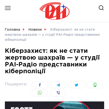
Skip
to
content
НОВИНИ
Головна
Новини
Кіберзахист: як не стати
жертвою шахраїв — у студії РАІ-Радіо представники
СВІТ
кіберполіції
Кіберзахист: як не стати
жертвою шахраїв — у студії
РАІ-Радіо представники
УКРАЇНА
кіберполіції
Поширити: