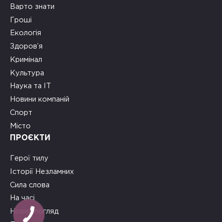
Варто знати
Гроші
Екологія
Здоров’я
Кримінал
Культура
Наука та ІТ
Новини компаній
Спорт
Місто
ПРОЄКТИ
Герої тилу
Історії Незламних
Сила слова
На часі
Новий погляд
КНОПКА
ЗВ'ЯЗКУ