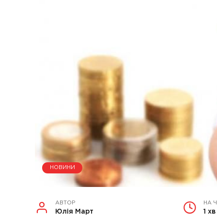
НОВИНИ
АВТОР
НА 
Юлія Март
1 хв