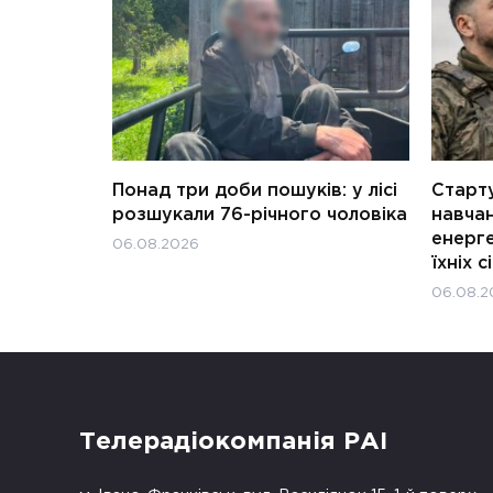
Понад три доби пошуків: у лісі
Старту
розшукали 76-річного чоловіка
навчан
енерге
06.08.2026
їхніх с
06.08.2
Телерадіокомпанія РАІ