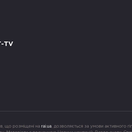
Т-TV
в, що розміщені на
rai.ua
, дозволяється за умови активного г