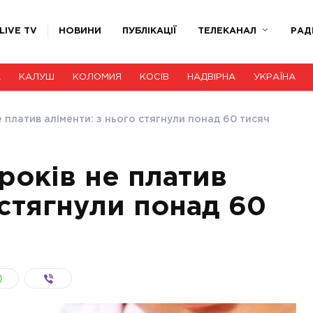
LIVE TV
НОВИНИ
ПУБЛІКАЦІЇ
ТЕЛЕКАНАЛ
РАД
А
КАЛУШ
КОЛОМИЯ
КОСІВ
НАДВІРНА
УКРАЇНА
 платив аліменти: з нього стягнули понад 60 тисяч
років не платив
 стягнули понад 60