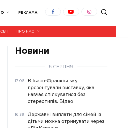
ІО
РЕКЛАМА
СВІТ
ПРО НАС
Новини
6 СЕРПНЯ
В Івано-Франківську
17:05
презентували виставку, яка
навчає спілкуватися без
стереотипів. Відео
Державні виплати для сімей із
16:39
дітьми можна отримувати через