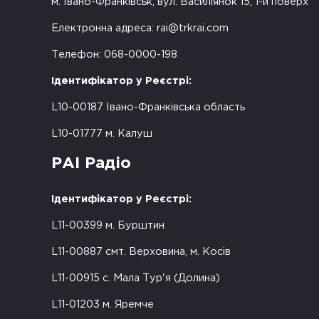
м. Івано-Франківськ, вул. Василіянок 15, 1-й поверх
Електронна адреса:
rai@trkrai.com
Телефон: 068-0000-198
Ідентифікатор у Реєстрі:
L10-00187 Івано-Франківська область
L10-01777 м. Калуш
РАІ Радіо
Ідентифікатор у Реєстрі:
L11-00399 м. Бурштин
L11-00887 смт. Верховина, м. Косів
L11-00915 с. Мала Тур'я (Долина)
L11-01203 м. Яремче