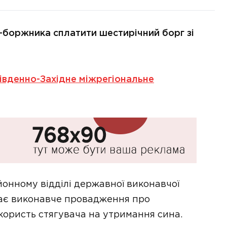
-боржника сплатити шестирічний борг зі
івденно-Західне міжрегіональне
йонному відділі державної виконавчої
ває виконавче провадження про
користь стягувача на утримання сина.