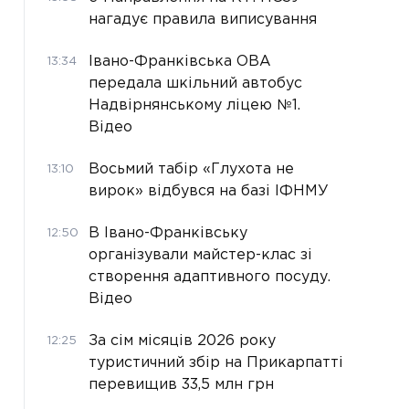
нагадує правила виписування
Івано-Франківська ОВА
13:34
передала шкільний автобус
Надвірнянському ліцею №1.
Відео
Восьмий табір «Глухота не
13:10
вирок» відбувся на базі ІФНМУ
В Івано-Франківську
12:50
організували майстер-клас зі
створення адаптивного посуду.
Відео
За сім місяців 2026 року
12:25
туристичний збір на Прикарпатті
перевищив 33,5 млн грн