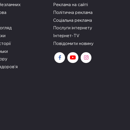
 Незламних
Реклама на сайті
ова
Політична реклама
Соціальна реклама
огляд
Послуги інтернету
ки
Інтернет-TV
сторії
Повідомити новину
ньки
зору
здоров’я