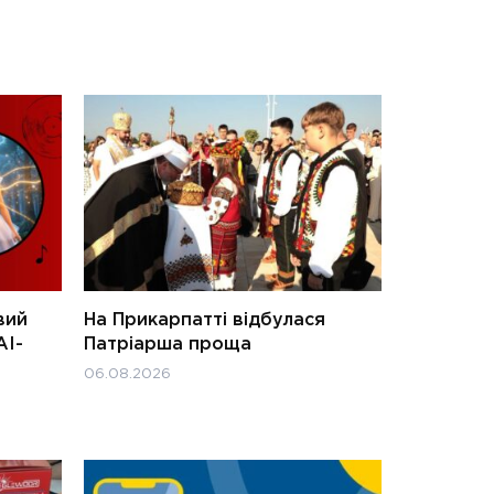
вий
На Прикарпатті відбулася
АІ-
Патріарша проща
06.08.2026