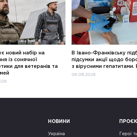
є новий набір на
В Івано-Франківську під
ня із сонячної
підсумки акції щодо бор
тики для ветеранів та
з вірусними гепатитами. 
імей
06.08.2026
026
НОВИНИ
ПРОЄ
Україна
Герої т