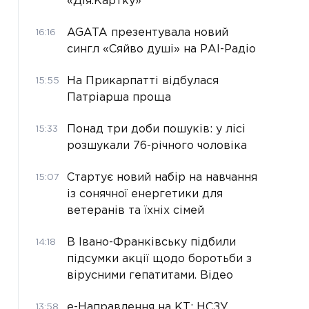
«Дія.Картку»
AGATA презентувала новий
16:16
сингл «Сяйво душі» на РАІ-Радіо
На Прикарпатті відбулася
15:55
Патріарша проща
Понад три доби пошуків: у лісі
15:33
розшукали 76-річного чоловіка
Стартує новий набір на навчання
15:07
із сонячної енергетики для
ветеранів та їхніх сімей
В Івано-Франківську підбили
14:18
підсумки акції щодо боротьби з
вірусними гепатитами. Відео
е-Направлення на КТ: НСЗУ
13:58