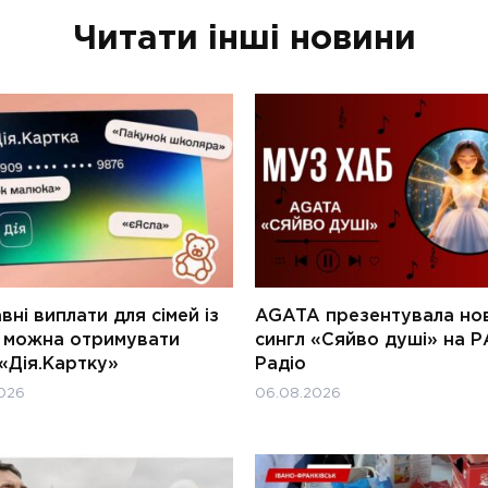
Читати інші новини
ні виплати для сімей із
AGATA презентувала но
и можна отримувати
сингл «Сяйво душі» на Р
«Дія.Картку»
Радіо
026
06.08.2026