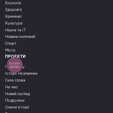
Екологія
Здоров’я
Кримінал
Культура
Наука та ІТ
Новини компаній
Спорт
Місто
ПРОЄКТИ
КНОПКА
ЗВ'ЯЗКУ
Герої тилу
Історії Незламних
Сила слова
На часі
Новий погляд
Подружки
Смачні історії