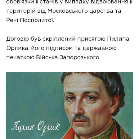
обов’язки її станів у випадку відвоювання її
територій від Московського царства та
Речі Посполитої.
Договір був скріплений присягою Пилипа
Орлика, його підписом та державною
печаткою Війська Запорозького.