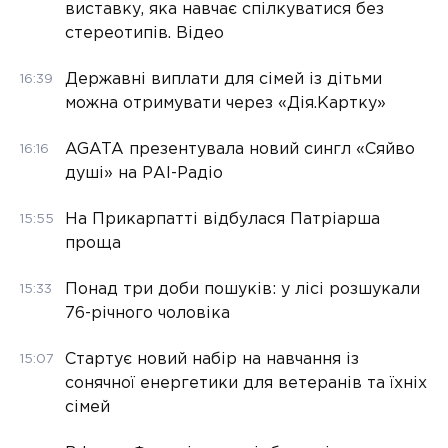
виставку, яка навчає спілкуватися без
стереотипів. Відео
Державні виплати для сімей із дітьми
16:39
можна отримувати через «Дія.Картку»
AGATA презентувала новий сингл «Сяйво
16:16
душі» на РАІ-Радіо
На Прикарпатті відбулася Патріарша
15:55
проща
Понад три доби пошуків: у лісі розшукали
15:33
76-річного чоловіка
Стартує новий набір на навчання із
15:07
сонячної енергетики для ветеранів та їхніх
сімей