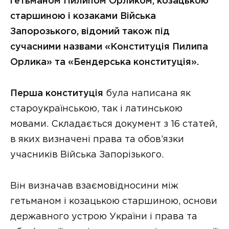
гетьманом Пилипом Орликом, козацькою
старшиною і козаками Війська
Запорозького, відомий також під
сучасними назвами «Конституція Пилипа
Орлика» та «Бендерська конституція».
Перша конституція
була написана як
староукраїнською, так і латинською
мовами. Складається документ з 16 статей,
в яких визначені права та обов’язки
учасників Війська Запорізького.
Він визначав взаємовідносини між
гетьманом і козацькою старшиною, основи
державного устрою України і права та