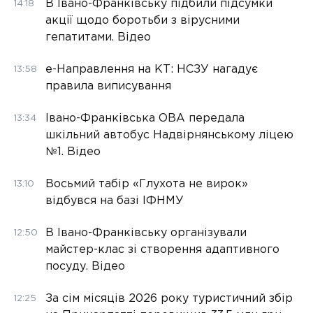
В Івано-Франківську підбили підсумки
14:18
акції щодо боротьби з вірусними
гепатитами. Відео
е-Направлення на КТ: НСЗУ нагадує
13:58
правила виписування
Івано-Франківська ОВА передала
13:34
шкільний автобус Надвірнянському ліцею
№1. Відео
Восьмий табір «Глухота не вирок»
13:10
відбувся на базі ІФНМУ
В Івано-Франківську організували
12:50
майстер-клас зі створення адаптивного
посуду. Відео
За сім місяців 2026 року туристичний збір
12:25