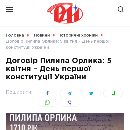
Skip
to
content
НОВИНИ
Головна
Новини
Історичні хроніки
Договір Пилипа Орлика: 5 квітня – День першої
СВІТ
конституції України
Договір Пилипа Орлика: 5
квітня – День першої
конституції України
УКРАЇНА
Поширити: