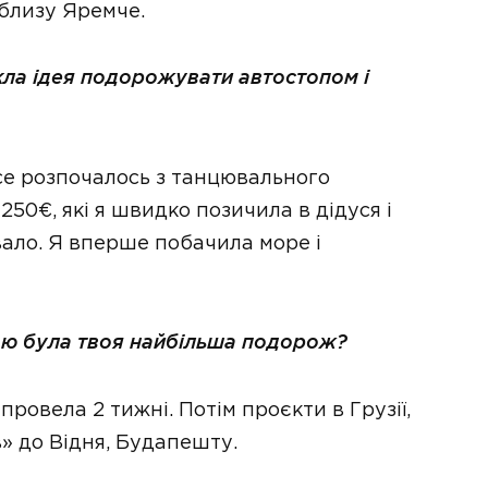
облизу Яремче.
кла ідея подорожувати автостопом і
Все розпочалось з танцювального
250€, які я швидко позичила в дідуся і
увало. Я вперше побачила море і
якою була твоя найбільша подорож?
провела 2 тижні. Потім проєкти в Грузії,
» до Відня, Будапешту.