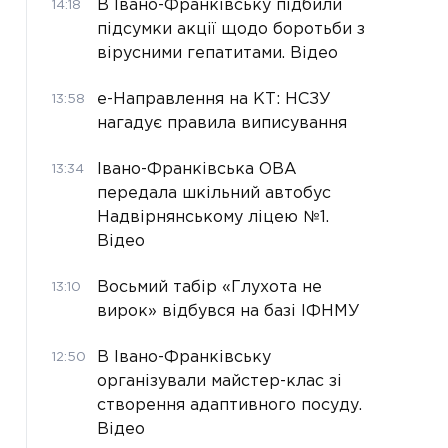
В Івано-Франківську підбили
14:18
підсумки акції щодо боротьби з
вірусними гепатитами. Відео
е-Направлення на КТ: НСЗУ
13:58
нагадує правила виписування
Івано-Франківська ОВА
13:34
передала шкільний автобус
Надвірнянському ліцею №1.
Відео
Восьмий табір «Глухота не
13:10
вирок» відбувся на базі ІФНМУ
В Івано-Франківську
12:50
організували майстер-клас зі
створення адаптивного посуду.
Відео