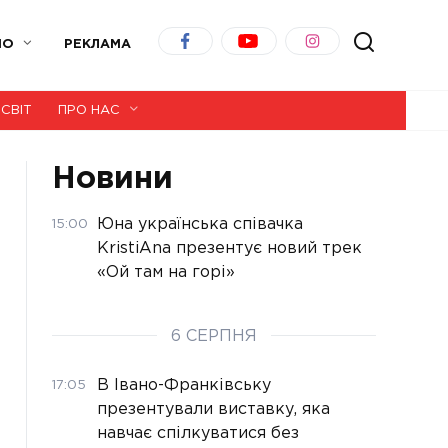
ІО
РЕКЛАМА
СВІТ
ПРО НАС
Новини
Юна українська співачка
15:00
KristiAna презентує новий трек
«Ой там на горі»
6 СЕРПНЯ
В Івано-Франківську
17:05
презентували виставку, яка
навчає спілкуватися без