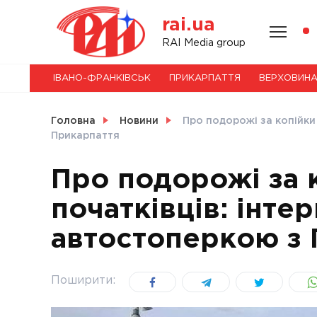
Skip
rai.ua
to
content
НОВИНИ
RAI Media group
ІВАНО-ФРАНКІВСЬК
ПРИКАРПАТТЯ
ВЕРХОВИН
СВІТ
Головна
Новини
Про подорожі за копійки 
Прикарпаття
Про подорожі за 
УКРАЇНА
початківців: інтер
автостоперкою з 
Поширити: