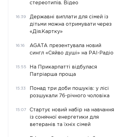
стереотипів. Відео
Державні виплати для сімей із
16:39
дітьми можна отримувати через
«Дія.Картку»
AGATA презентувала новий
16:16
сингл «Сяйво душі» на РАІ-Радіо
На Прикарпатті відбулася
15:55
Патріарша проща
Понад три доби пошуків: у лісі
15:33
розшукали 76-річного чоловіка
Стартує новий набір на навчання
15:07
із сонячної енергетики для
ветеранів та їхніх сімей