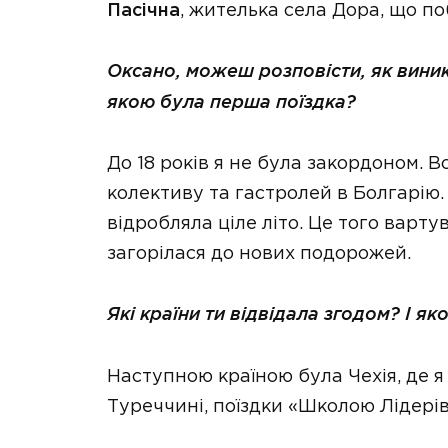
Пасічна
, жителька села Дора, що п
Оксано, можеш розповісти, як вини
якою була перша поїздка?
До 18 років я не була закордоном. 
колективу та гастролей в Болгарію. 
відробляла ціле літо. Це того варт
загорілася до нових подорожей.
Які країни ти відвідала згодом? І 
Наступною країною була Чехія, де я 
Туреччині, поїздки «Школою Лідерів