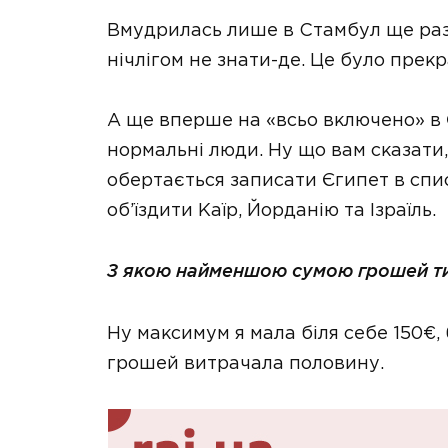
Вмудрилась лише в Стамбул ще раз 
нічлігом не знати-де. Це було прекр
А ще вперше на «всьо включено» в 
нормальні люди. Ну що вам сказати, 
обертається записати Єгипет в спис
об’їздити Каїр, Йорданію та Ізраїль.
З якою найменшою сумою грошей ти
Ну максимум я мала біля себе 150€, б
грошей витрачала половину.