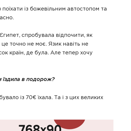
поїхати із божевільним автостопом та
асно.
Єгипет, спробувала відпочити, як
це точно не моє. Язик навіть не
ок країн, де була. Але тепер хочу
 їздила в подорож?
увало із 70€ їхала. Та і з цих великих