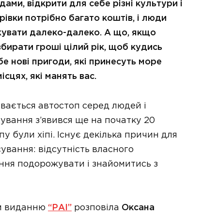
ми, відкрити для себе різні культури і
рівки потрібно багато коштів, і люди
увати далеко-далеко. А що, якщо
бирати гроші цілий рік, щоб кудись
бе нові пригоди, які принесуть море
ісцях, які манять вас.
ивається автостоп серед людей і
ування з’явився ще на початку 20
у були хіпі. Існує декілька причин для
ування: відсутність власного
ання подорожувати і знайомитись з
м виданню
“РАІ”
розповіла
Оксана