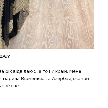
рожі?
рік відвідаю 5, а то і 7 країн. Мене
 Я марила Вірменією та Азербайджаном. І
через це.