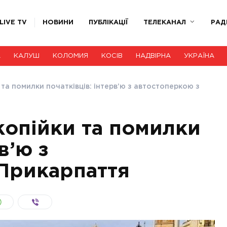
LIVE TV
НОВИНИ
ПУБЛІКАЦІЇ
ТЕЛЕКАНАЛ
РАД
А
КАЛУШ
КОЛОМИЯ
КОСІВ
НАДВІРНА
УКРАЇНА
та помилки початківців: інтерв’ю з автостоперкою з
копійки та помилки
в’ю з
Прикарпаття