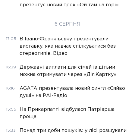
презентує новий трек «Ой там на горі»
6 СЕРПНЯ
В Івано-Франківську презентували
17:05
виставку, яка навчає спілкуватися без
стереотипів. Відео
Державні виплати для сімей із дітьми
16:39
можна отримувати через «Дія.Картку»
AGATA презентувала новий сингл «Сяйво
16:16
душі» на РАІ-Радіо
На Прикарпатті відбулася Патріарша
15:55
проща
Понад три доби пошуків: у лісі розшукали
15:33