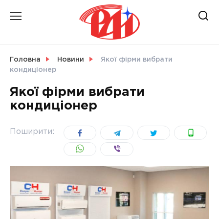
Skip
to
content
НОВИНИ
Головна
Новини
Якої фірми вибрати
кондиціонер
СВІТ
Якої фірми вибрати
кондиціонер
УКРАЇНА
Поширити: