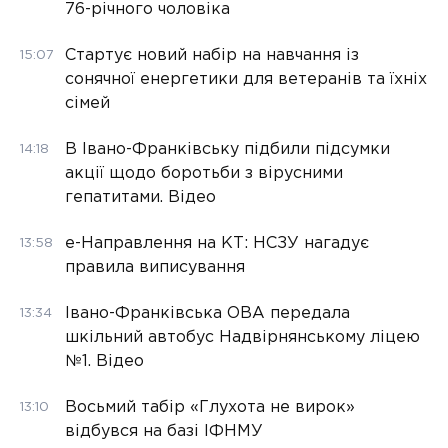
76-річного чоловіка
Стартує новий набір на навчання із
15:07
сонячної енергетики для ветеранів та їхніх
сімей
В Івано-Франківську підбили підсумки
14:18
акції щодо боротьби з вірусними
гепатитами. Відео
е-Направлення на КТ: НСЗУ нагадує
13:58
правила виписування
Івано-Франківська ОВА передала
13:34
шкільний автобус Надвірнянському ліцею
№1. Відео
Восьмий табір «Глухота не вирок»
13:10
відбувся на базі ІФНМУ