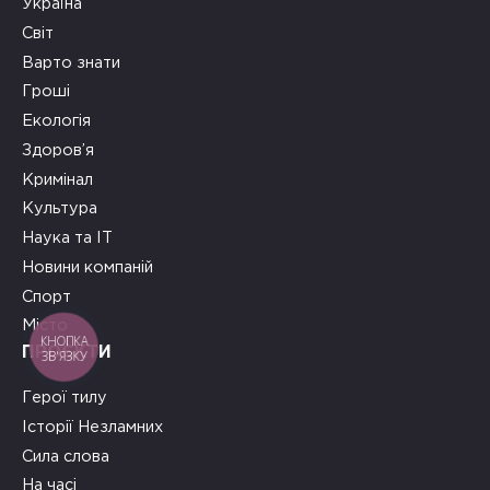
Україна
Світ
Варто знати
Гроші
Екологія
Здоров’я
Кримінал
Культура
Наука та ІТ
Новини компаній
Спорт
Місто
КНОПКА
ПРОЄКТИ
ЗВ'ЯЗКУ
Герої тилу
Історії Незламних
Сила слова
На часі