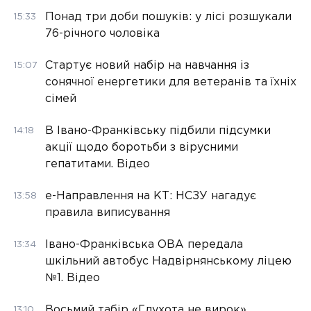
Понад три доби пошуків: у лісі розшукали
15:33
76-річного чоловіка
Стартує новий набір на навчання із
15:07
сонячної енергетики для ветеранів та їхніх
сімей
В Івано-Франківську підбили підсумки
14:18
акції щодо боротьби з вірусними
гепатитами. Відео
е-Направлення на КТ: НСЗУ нагадує
13:58
правила виписування
Івано-Франківська ОВА передала
13:34
шкільний автобус Надвірнянському ліцею
№1. Відео
Восьмий табір «Глухота не вирок»
13:10