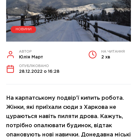
НОВИНИ
АВТОР
НА ЧИТАННЯ
Юлія Март
2 хв
ОПУБЛІКОВАНО
28.12.2022 о 16:28
На карпатському подвір’ї кипить робота.
Жінки, які приїхали сюди з Харкова не
цураються навіть пиляти дрова. Кажуть,
потрібно опалювати будинок, відтак
опановують нові навички. Донедавна міські