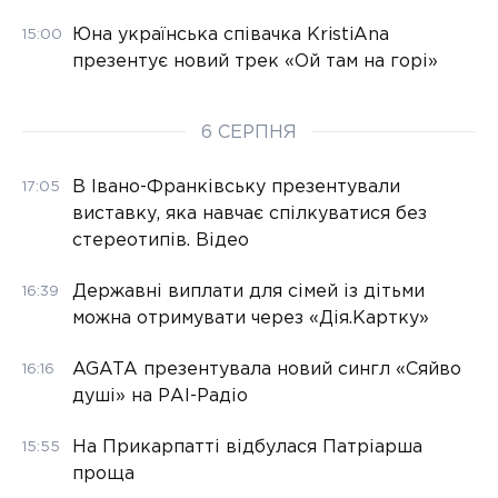
Юна українська співачка KristiAna
15:00
презентує новий трек «Ой там на горі»
6 СЕРПНЯ
В Івано-Франківську презентували
17:05
виставку, яка навчає спілкуватися без
стереотипів. Відео
Державні виплати для сімей із дітьми
16:39
можна отримувати через «Дія.Картку»
AGATA презентувала новий сингл «Сяйво
16:16
душі» на РАІ-Радіо
На Прикарпатті відбулася Патріарша
15:55
проща