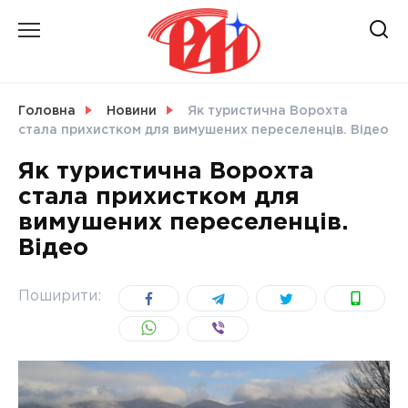
Skip
to
content
НОВИНИ
Головна
Новини
Як туристична Ворохта
стала прихистком для вимушених переселенців. Відео
СВІТ
Як туристична Ворохта
стала прихистком для
вимушених переселенців.
Відео
УКРАЇНА
Поширити: