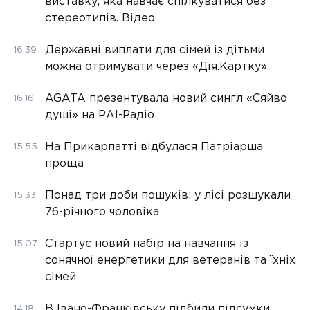
виставку, яка навчає спілкуватися без
стереотипів. Відео
Державні виплати для сімей із дітьми
16:39
можна отримувати через «Дія.Картку»
AGATA презентувала новий сингл «Сяйво
16:16
душі» на РАІ-Радіо
На Прикарпатті відбулася Патріарша
15:55
проща
Понад три доби пошуків: у лісі розшукали
15:33
76-річного чоловіка
Стартує новий набір на навчання із
15:07
сонячної енергетики для ветеранів та їхніх
сімей
В Івано-Франківську підбили підсумки
14:18