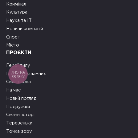
Кримінал
Культура
Наука та ІТ
Новини компаній
Спорт
Місто
ПРОЄКТИ
Герої тилу
КНОПКА
Історії Незламних
ЗВ'ЯЗКУ
Сила слова
На часі
Новий погляд
Подружки
Смачні історії
Теревеньки
Точка зору