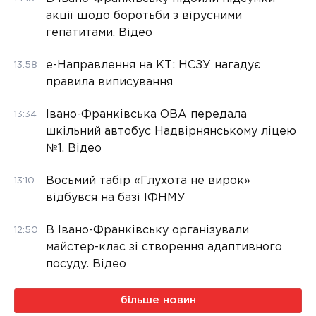
акції щодо боротьби з вірусними
гепатитами. Відео
е-Направлення на КТ: НСЗУ нагадує
13:58
правила виписування
Івано-Франківська ОВА передала
13:34
шкільний автобус Надвірнянському ліцею
№1. Відео
Восьмий табір «Глухота не вирок»
13:10
відбувся на базі ІФНМУ
В Івано-Франківську організували
12:50
майстер-клас зі створення адаптивного
посуду. Відео
більше новин