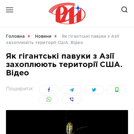
Skip
to
content
НОВИНИ
Головна
Новини
Як гігантські павуки з Азії
захоплюють території США. Відео
СВІТ
Як гігантські павуки з Азії
захоплюють території США.
Відео
УКРАЇНА
Поширити: