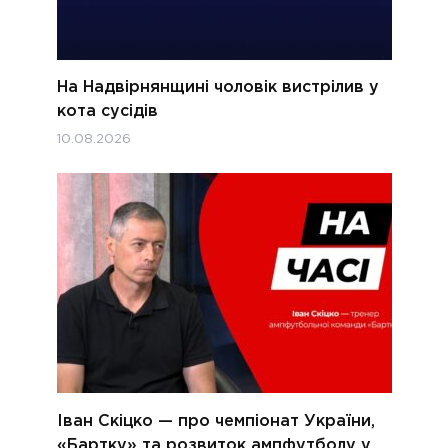
На Надвірнянщині чоловік вистрілив у
кота сусідів
10.08.2026
Іван Скіцко — про чемпіонат України,
«Бартку» та розвиток ампфутболу у