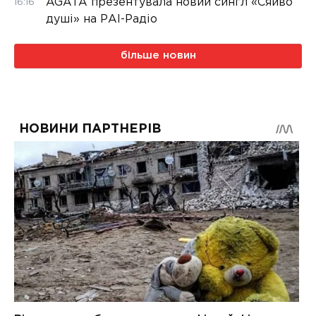
AGATA презентувала новий сингл «Сяйво
16:16
душі» на РАІ-Радіо
більше новин