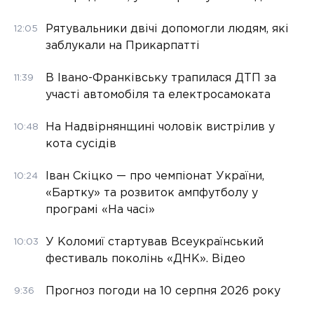
Рятувальники двічі допомогли людям, які
12:05
заблукали на Прикарпатті
В Івано-Франківську трапилася ДТП за
11:39
участі автомобіля та електросамоката
На Надвірнянщині чоловік вистрілив у
10:48
кота сусідів
Іван Скіцко — про чемпіонат України,
10:24
«Бартку» та розвиток ампфутболу у
програмі «На часі»
У Коломиї стартував Всеукраїнський
10:03
фестиваль поколінь «ДНК». Відео
Прогноз погоди на 10 серпня 2026 року
9:36