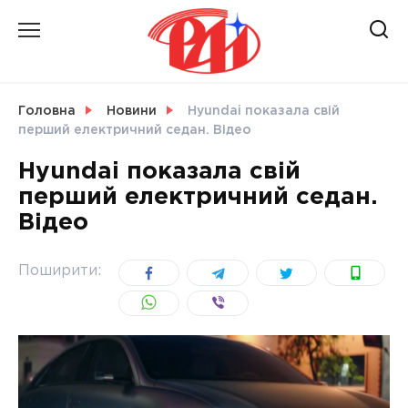
Skip
to
content
НОВИНИ
Головна
Новини
Hyundai показала свій
перший електричний седан. Відео
СВІТ
Hyundai показала свій
перший електричний седан.
Відео
УКРАЇНА
Поширити: