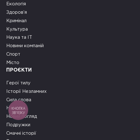
Екологія
Здоров’я
Кримінал
Культура
Наука та ІТ
Новини компаній
Спорт
Місто
ПРОЄКТИ
Герої тилу
Історії Незламних
Сила слова
КНОПКА
На часі
ЗВ'ЯЗКУ
Новий погляд
Подружки
Смачні історії