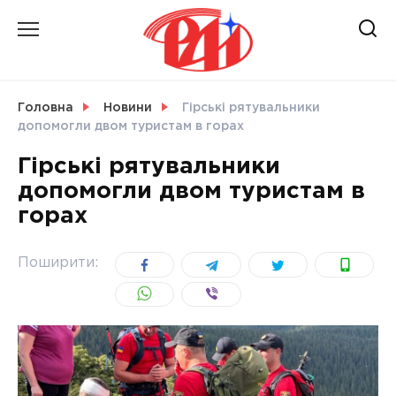
Skip
to
content
НОВИНИ
Головна
Новини
Гірські рятувальники
допомогли двом туристам в горах
СВІТ
Гірські рятувальники
допомогли двом туристам в
горах
УКРАЇНА
Поширити: