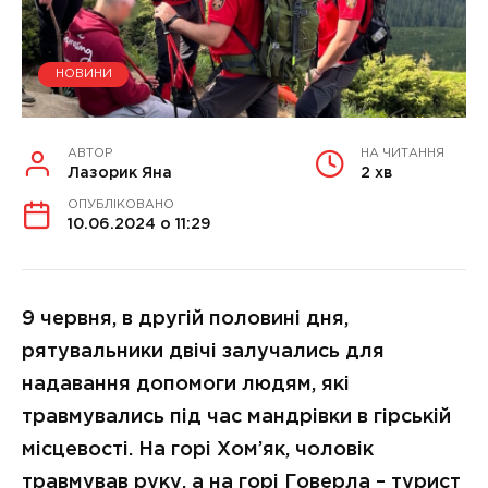
НОВИНИ
АВТОР
НА ЧИТАННЯ
Лазорик Яна
2 хв
ОПУБЛІКОВАНО
10.06.2024 о 11:29
9 червня, в другій половині дня,
рятувальники двічі залучались для
надавання допомоги людям, які
травмувались під час мандрівки в гірській
місцевості. На горі Хом’як, чоловік
травмував руку, а на горі Говерла – турист