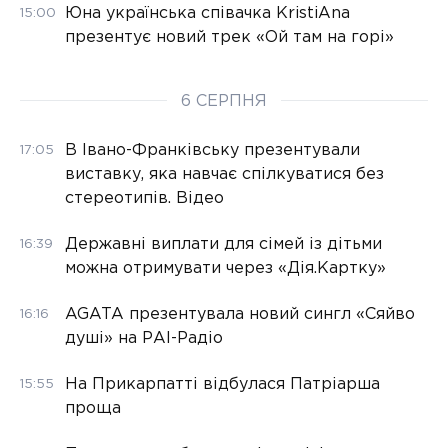
Юна українська співачка KristiAna
15:00
презентує новий трек «Ой там на горі»
6 СЕРПНЯ
В Івано-Франківську презентували
17:05
виставку, яка навчає спілкуватися без
стереотипів. Відео
Державні виплати для сімей із дітьми
16:39
можна отримувати через «Дія.Картку»
AGATA презентувала новий сингл «Сяйво
16:16
душі» на РАІ-Радіо
На Прикарпатті відбулася Патріарша
15:55
проща