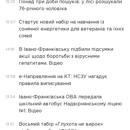
Понад три доби пошуків: у лісі розшукали
15:33
76-річного чоловіка
Стартує новий набір на навчання із
15:07
сонячної енергетики для ветеранів та їхніх
сімей
В Івано-Франківську підбили підсумки
14:18
акції щодо боротьби з вірусними
гепатитами. Відео
е-Направлення на КТ: НСЗУ нагадує
13:58
правила виписування
Івано-Франківська ОВА передала
13:34
шкільний автобус Надвірнянському ліцею
№1. Відео
Восьмий табір «Глухота не вирок»
13:10