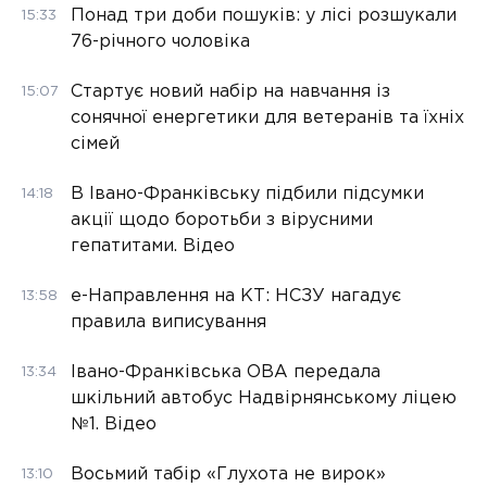
Понад три доби пошуків: у лісі розшукали
15:33
76-річного чоловіка
Стартує новий набір на навчання із
15:07
сонячної енергетики для ветеранів та їхніх
сімей
В Івано-Франківську підбили підсумки
14:18
акції щодо боротьби з вірусними
гепатитами. Відео
е-Направлення на КТ: НСЗУ нагадує
13:58
правила виписування
Івано-Франківська ОВА передала
13:34
шкільний автобус Надвірнянському ліцею
№1. Відео
Восьмий табір «Глухота не вирок»
13:10