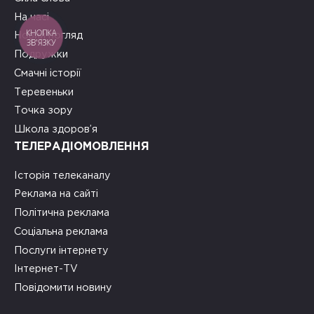
На часі
КНОПКА
Новий погляд
ЗВ'ЯЗКУ
Подружки
Смачні історії
Теревеньки
Точка зору
Школа здоров’я
ТЕЛЕРАДІОМОВЛЕННЯ
Історія телеканалу
Реклама на сайті
Політична реклама
Соціальна реклама
Послуги інтернету
Інтернет-TV
Повідомити новину