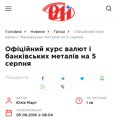
Skip
to
content
НОВИНИ
Головна
Новини
Гроші
Офіційний курс
валют і банківських металів на 5 серпня
СВІТ
Офіційний курс валют і
банківських металів на 5
серпня
УКРАЇНА
Поширити:
АВТОР
НА ЧИТАННЯ
Юлія Март
1 хв
ОПУБЛІКОВАНО
05.08.2016 о 08:04