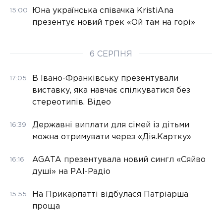
Юна українська співачка KristiAna
15:00
презентує новий трек «Ой там на горі»
6 СЕРПНЯ
В Івано-Франківську презентували
17:05
виставку, яка навчає спілкуватися без
стереотипів. Відео
Державні виплати для сімей із дітьми
16:39
можна отримувати через «Дія.Картку»
AGATA презентувала новий сингл «Сяйво
16:16
душі» на РАІ-Радіо
На Прикарпатті відбулася Патріарша
15:55
проща