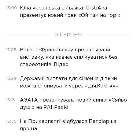
Юна українська співачка KristiAna
15:00
презентує новий трек «Ой там на горі»
6 СЕРПНЯ
В Івано-Франківську презентували
17:05
виставку, яка навчає спілкуватися без
стереотипів. Відео
Державні виплати для сімей із дітьми
16:39
можна отримувати через «Дія.Картку»
AGATA презентувала новий сингл «Сяйво
16:16
душі» на РАІ-Радіо
На Прикарпатті відбулася Патріарша
15:55
проща