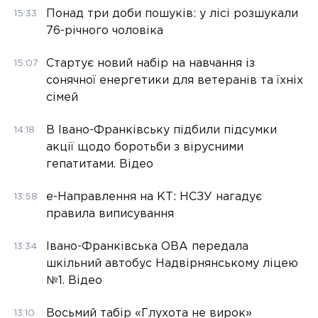
Понад три доби пошуків: у лісі розшукали
15:33
76-річного чоловіка
Стартує новий набір на навчання із
15:07
сонячної енергетики для ветеранів та їхніх
сімей
В Івано-Франківську підбили підсумки
14:18
акції щодо боротьби з вірусними
гепатитами. Відео
е-Направлення на КТ: НСЗУ нагадує
13:58
правила виписування
Івано-Франківська ОВА передала
13:34
шкільний автобус Надвірнянському ліцею
№1. Відео
Восьмий табір «Глухота не вирок»
13:10