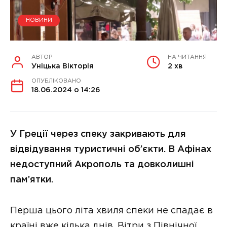
НОВИНИ
АВТОР
НА ЧИТАННЯ
Уніцька Вікторія
2 хв
ОПУБЛІКОВАНО
18.06.2024 о 14:26
У Греції через спеку закривають для
відвідування туристичні об’єкти. В Афінах
недоступний Акрополь та довколишні
пам’ятки.
Перша цього літа хвиля спеки не спадає в
країні вже кілька днів. Вітри з Північної