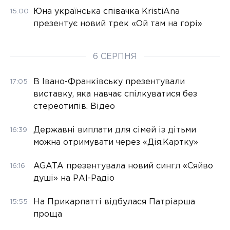
Юна українська співачка KristiAna
15:00
презентує новий трек «Ой там на горі»
6 СЕРПНЯ
В Івано-Франківську презентували
17:05
виставку, яка навчає спілкуватися без
стереотипів. Відео
Державні виплати для сімей із дітьми
16:39
можна отримувати через «Дія.Картку»
AGATA презентувала новий сингл «Сяйво
16:16
душі» на РАІ-Радіо
На Прикарпатті відбулася Патріарша
15:55
проща