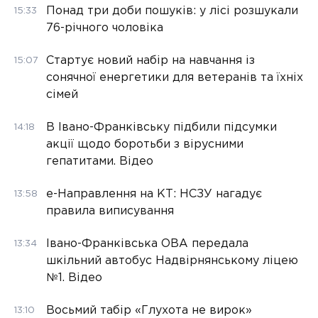
Понад три доби пошуків: у лісі розшукали
15:33
76-річного чоловіка
Стартує новий набір на навчання із
15:07
сонячної енергетики для ветеранів та їхніх
сімей
В Івано-Франківську підбили підсумки
14:18
акції щодо боротьби з вірусними
гепатитами. Відео
е-Направлення на КТ: НСЗУ нагадує
13:58
правила виписування
Івано-Франківська ОВА передала
13:34
шкільний автобус Надвірнянському ліцею
№1. Відео
Восьмий табір «Глухота не вирок»
13:10