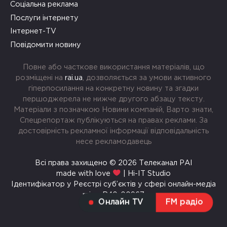
Соціальна реклама
Послуги інтернету
Інтернет-TV
Повідомити новину
Повне або часткове використання матеріалів, що
розміщені на
rai.ua
, дозволяється за умови активного
гіперпосилання на конкретну новину та згадки
першоджерела не нижче другого абзацу тексту.
Матеріали з позначкою Новини компаній, Варто знати,
Спецрепортаж публікуються на правах реклами. За
достовірність рекламної інформації відповідальність
несе рекламодавець
Всі права захищено © 2026 Телеканал РАІ
made with love
| Hi-IT Studio
Ідентифікатор у Реєстрі суб’єктів у сфері онлайн-медіа
rai.ua R40-00967
Онлайн TV
FM радіо