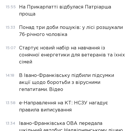
На Прикарпатті відбулася Патріарша
15:55
проща
Понад три доби пошуків: у лісі розшукали
15:33
76-річного чоловіка
Стартує новий набір на навчання із
15:07
сонячної енергетики для ветеранів та їхніх
сімей
В Івано-Франківську підбили підсумки
14:18
акції щодо боротьби з вірусними
гепатитами. Відео
е-Направлення на КТ: НСЗУ нагадує
13:58
правила виписування
Івано-Франківська ОВА передала
13:34
шкільний автобус Надвірнянському ліцею