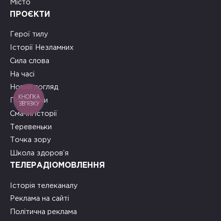
Місто
ПРОЄКТИ
Герої тилу
Історії Незламних
Сила слова
На часі
Новий погляд
КНОПКА
Подружки
ЗВ'ЯЗКУ
Смачні історії
Теревеньки
Точка зору
Школа здоров’я
ТЕЛЕРАДІОМОВЛЕННЯ
Історія телеканалу
Реклама на сайті
Політична реклама