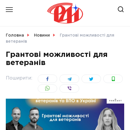
Skip
to
content
НОВИНИ
Головна
Новини
Грантові можливості для
ветеранів
СВІТ
Грантові можливості для
ветеранів
УКРАЇНА
Поширити: