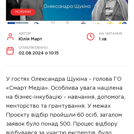
НОВИНИ
АВТОР
НА ЧИТАННЯ
Юлія Март
1 хв
ОПУБЛІКОВАНО
02.08.2024 о 10:15
У гостях Олександра Щукіна – голова ГО
«Смарт Медіа». Особлива увага націлена
на бізнес-інкубацію – навчання, допомога,
менторство та грантування. У межах
Проєкту відбір пройшли 60 осіб, загалом
заявок було понад 500. Процес відбору
відбувався за участю експертів, було