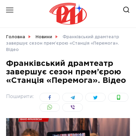
Skip
to
content
НОВИНИ
Головна
Новини
Франківський драмтеатр
завершує сезон прем’єрою «Станція «Перемога».
СВІТ
Відео
Франківський драмтеатр
завершує сезон прем’єрою
«Станція «Перемога». Відео
УКРАЇНА
Поширити: