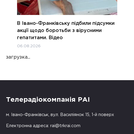
В Івано-Франківську підбили підсумки
акції щодо боротьби з вірусними
гепатитами. Відео
06.08.2026
загрузка...
Телерадіокомпанія РАІ
м. Івано-Франківськ, вул. Василіянок 15, 1-й поверх
Електронна адреса:
rai@trkrai.com