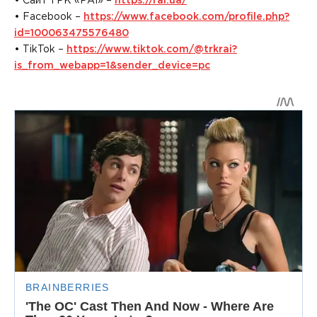
• Сайт ТРК «РАІ» –
https://rai.ua/
• Facebook –
https://www.facebook.com/profile.php?
id=100063475576480
• TikTok –
https://www.tiktok.com/@trkrai?
is_from_webapp=1&sender_device=pc