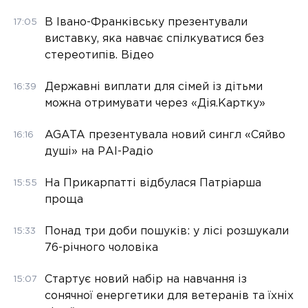
В Івано-Франківську презентували
17:05
виставку, яка навчає спілкуватися без
стереотипів. Відео
Державні виплати для сімей із дітьми
16:39
можна отримувати через «Дія.Картку»
AGATA презентувала новий сингл «Сяйво
16:16
душі» на РАІ-Радіо
На Прикарпатті відбулася Патріарша
15:55
проща
Понад три доби пошуків: у лісі розшукали
15:33
76-річного чоловіка
Стартує новий набір на навчання із
15:07
сонячної енергетики для ветеранів та їхніх