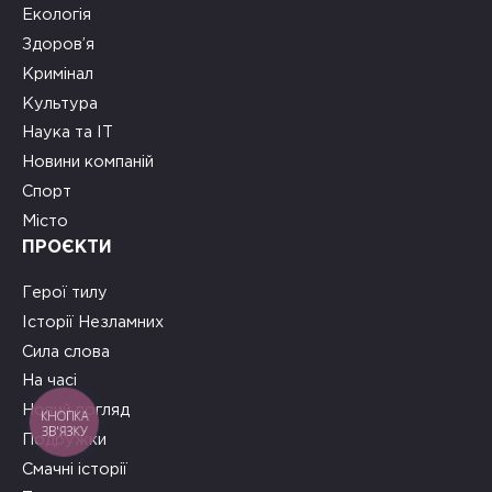
Екологія
Здоров’я
Кримінал
Культура
Наука та ІТ
Новини компаній
Спорт
Місто
ПРОЄКТИ
Герої тилу
Історії Незламних
Сила слова
На часі
Новий погляд
КНОПКА
ЗВ'ЯЗКУ
Подружки
Смачні історії