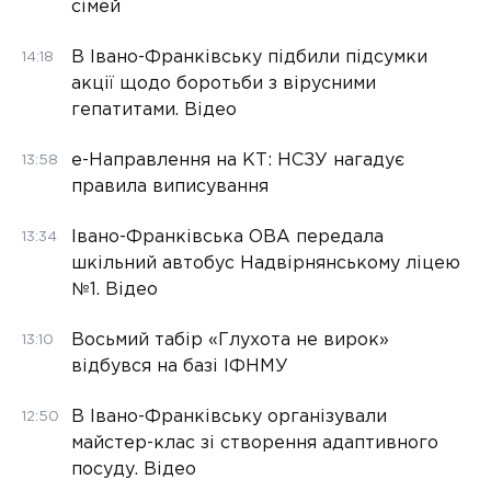
сімей
В Івано-Франківську підбили підсумки
14:18
акції щодо боротьби з вірусними
гепатитами. Відео
е-Направлення на КТ: НСЗУ нагадує
13:58
правила виписування
Івано-Франківська ОВА передала
13:34
шкільний автобус Надвірнянському ліцею
№1. Відео
Восьмий табір «Глухота не вирок»
13:10
відбувся на базі ІФНМУ
В Івано-Франківську організували
12:50
майстер-клас зі створення адаптивного
посуду. Відео