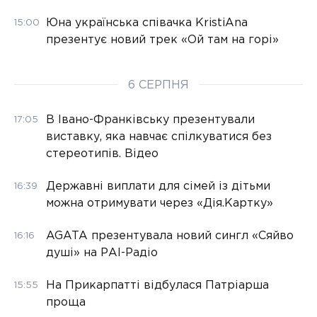
Юна українська співачка KristiAna
15:00
презентує новий трек «Ой там на горі»
6 СЕРПНЯ
В Івано-Франківську презентували
17:05
виставку, яка навчає спілкуватися без
стереотипів. Відео
Державні виплати для сімей із дітьми
16:39
можна отримувати через «Дія.Картку»
AGATA презентувала новий сингл «Сяйво
16:16
душі» на РАІ-Радіо
На Прикарпатті відбулася Патріарша
15:55
проща