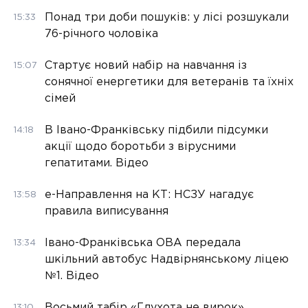
Понад три доби пошуків: у лісі розшукали
15:33
76-річного чоловіка
Стартує новий набір на навчання із
15:07
сонячної енергетики для ветеранів та їхніх
сімей
В Івано-Франківську підбили підсумки
14:18
акції щодо боротьби з вірусними
гепатитами. Відео
е-Направлення на КТ: НСЗУ нагадує
13:58
правила виписування
Івано-Франківська ОВА передала
13:34
шкільний автобус Надвірнянському ліцею
№1. Відео
Восьмий табір «Глухота не вирок»
13:10