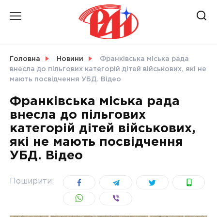
Skip
to
content
НОВИНИ
Головна
Новини
Франківська міська рада
внесла до пільгових категорій дітей військових, які не
СВІТ
мають посвідчення УБД. Відео
Франківська міська рада
внесла до пільгових
категорій дітей військових,
УКРАЇНА
які не мають посвідчення
УБД. Відео
Поширити: