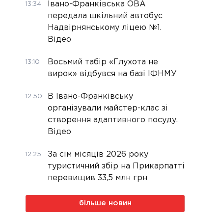
Івано-Франківська ОВА
13:34
передала шкільний автобус
Надвірнянському ліцею №1.
Відео
Восьмий табір «Глухота не
13:10
вирок» відбувся на базі ІФНМУ
В Івано-Франківську
12:50
організували майстер-клас зі
створення адаптивного посуду.
Відео
За сім місяців 2026 року
12:25
туристичний збір на Прикарпатті
перевищив 33,5 млн грн
більше новин