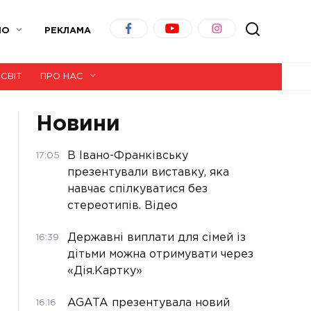
ІО
РЕКЛАМА
СВІТ
ПРО НАС
Новини
В Івано-Франківську
17:05
презентували виставку, яка
навчає спілкуватися без
стереотипів. Відео
Державні виплати для сімей із
16:39
дітьми можна отримувати через
«Дія.Картку»
AGATA презентувала новий
16:16