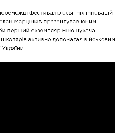
переможці фестивалю освітніх інновацій
услан Марцінків презентував юним
оби перший екземпляр міношукача
 школярів активно допомагає військовим
 України.