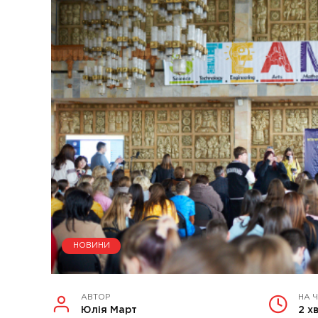
НОВИНИ
АВТОР
НА 
Юлія Март
2 х