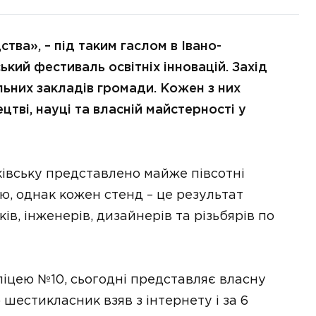
тва», – під таким гаслом в Івано-
кий фестиваль освітніх інновацій. Захід
альних закладів громади. Кожен з них
тві, науці та власній майстерності у
ківську представлено майже півсотні
ою, однак кожен стенд – це результат
ків, інженерів, дизайнерів та різьбярів по
 ліцею №10, сьогодні представляє власну
 шестикласник взяв з інтернету і за 6