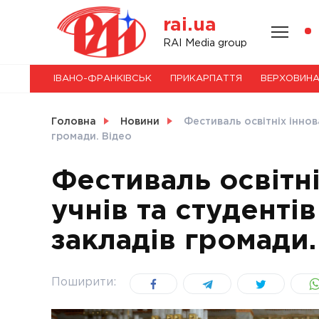
Skip
rai.ua
to
content
НОВИНИ
RAI Media group
ІВАНО-ФРАНКІВСЬК
ПРИКАРПАТТЯ
ВЕРХОВИН
СВІТ
Головна
Новини
Фестиваль освітніх іннова
громади. Відео
Фестиваль освітні
УКРАЇНА
учнів та студенті
закладів громади.
Поширити: