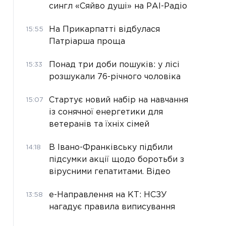
сингл «Сяйво душі» на РАІ-Радіо
На Прикарпатті відбулася
15:55
Патріарша проща
Понад три доби пошуків: у лісі
15:33
розшукали 76-річного чоловіка
Стартує новий набір на навчання
15:07
із сонячної енергетики для
ветеранів та їхніх сімей
В Івано-Франківську підбили
14:18
підсумки акції щодо боротьби з
вірусними гепатитами. Відео
е-Направлення на КТ: НСЗУ
13:58
нагадує правила виписування