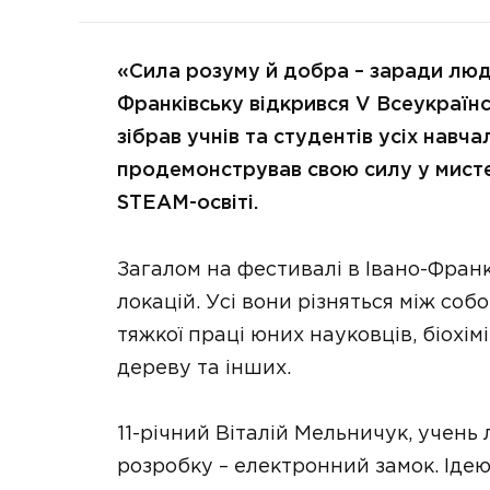
«Сила розуму й добра – заради людс
Франківську відкрився V Всеукраїнсь
зібрав учнів та студентів усіх навч
продемонстрував свою силу у мистец
STEAM-освіті.
Загалом на фестивалі в Івано-Фран
локацій. Усі вони різняться між соб
тяжкої праці юних науковців, біохімі
дереву та інших.
11-річний Віталій Мельничук, учень
розробку – електронний замок. Ідею