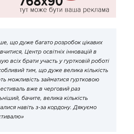
ьше, що дуже багато розробок цікавих
вчитися, Центр освітніх інновацій в
ю всіх брати участь у гуртковій роботі
особливий тим, що дуже велика кількість
ають можливість займатися гуртковою
естиваль вже в черговий раз
ьніший, бачите, велика кількість
налися навіть з-за кордону. Дякуємо
естивалю»