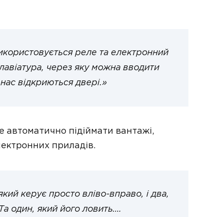
икористовується реле та електронний
клавіатура, через яку можна вводити
 нас відкриються двері.»
 автоматично підіймати вантажі,
ектронних приладів.
який керує просто вліво-вправо, і два,
а один, який його ловить….