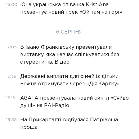
Юна українська співачка KristiAna
15:00
презентує новий трек «Ой там на горі»
6 СЕРПНЯ
В Івано-Франківську презентували
17:05
виставку, яка навчає спілкуватися без
стереотипів. Відео
Державні виплати для сімей із дітьми
16:39
можна отримувати через «Дія.Картку»
AGATA презентувала новий сингл «Сяйво
16:16
душі» на РАІ-Радіо
На Прикарпатті відбулася Патріарша
15:55
проща