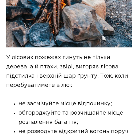
У лісових пожежах гинуть не тільки
дерева, а й птахи, звірі, вигоряє лісова
підстилка і верхній шар ґрунту. Тож, коли
перебуватимете в лісі:
не засмічуйте місце відпочинку;
обгороджуйте та розчищайте місце
розпалення багаття;
не розводьте відкритий вогонь поруч