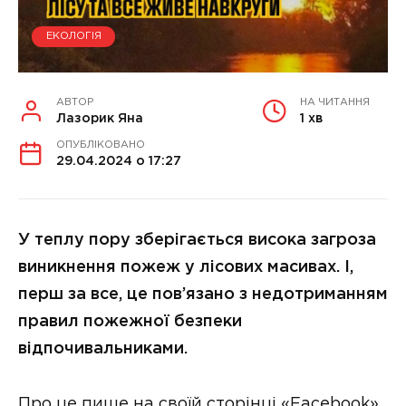
ЕКОЛОГІЯ
АВТОР
НА ЧИТАННЯ
Лазорик Яна
1 хв
ОПУБЛІКОВАНО
29.04.2024 о 17:27
У теплу пору зберігається висока загроза
виникнення пожеж у лісових масивах. І,
перш за все, це пов’язано з недотриманням
правил пожежної безпеки
відпочивальниками.
Про це пише на своїй сторінці «Facebook»