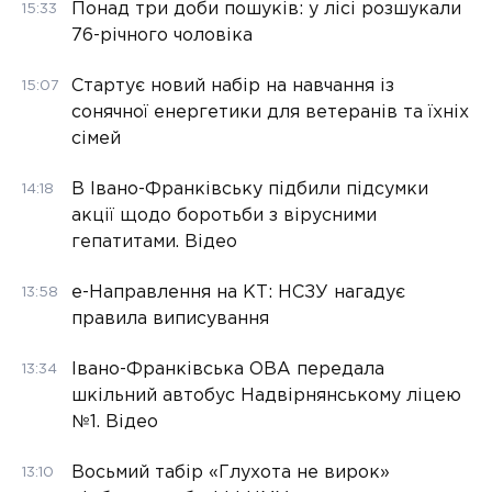
Понад три доби пошуків: у лісі розшукали
15:33
76-річного чоловіка
Стартує новий набір на навчання із
15:07
сонячної енергетики для ветеранів та їхніх
сімей
В Івано-Франківську підбили підсумки
14:18
акції щодо боротьби з вірусними
гепатитами. Відео
е-Направлення на КТ: НСЗУ нагадує
13:58
правила виписування
Івано-Франківська ОВА передала
13:34
шкільний автобус Надвірнянському ліцею
№1. Відео
Восьмий табір «Глухота не вирок»
13:10