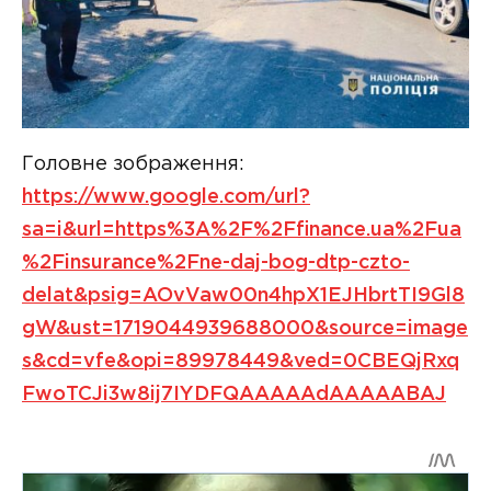
Головне зображення:
https://www.google.com/url?
sa=i&url=https%3A%2F%2Ffinance.ua%2Fua
%2Finsurance%2Fne-daj-bog-dtp-czto-
delat&psig=AOvVaw00n4hpX1EJHbrtTI9Gl8
gW&ust=1719044939688000&source=image
s&cd=vfe&opi=89978449&ved=0CBEQjRxq
FwoTCJi3w8ij7IYDFQAAAAAdAAAAABAJ