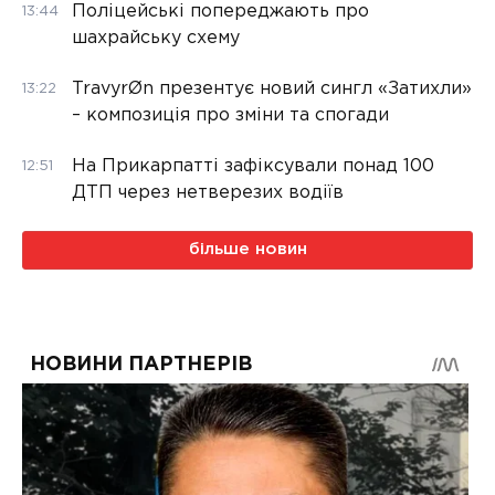
Поліцейські попереджають про
13:44
шахрайську схему
TravyrØn презентує новий сингл «Затихли»
13:22
– композиція про зміни та спогади
На Прикарпатті зафіксували понад 100
12:51
ДТП через нетверезих водіїв
більше новин