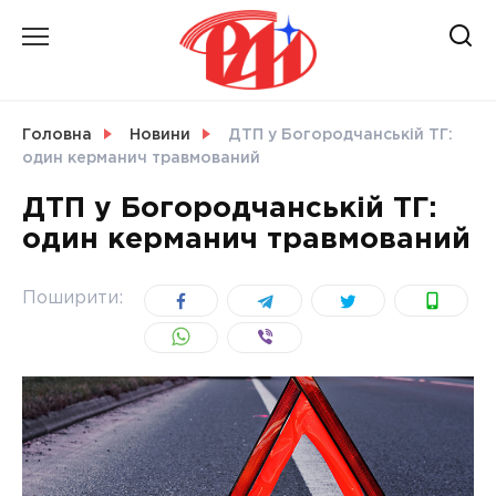
Skip
to
content
НОВИНИ
Головна
Новини
ДТП у Богородчанській ТГ:
один керманич травмований
СВІТ
ДТП у Богородчанській ТГ:
один керманич травмований
УКРАЇНА
Поширити: