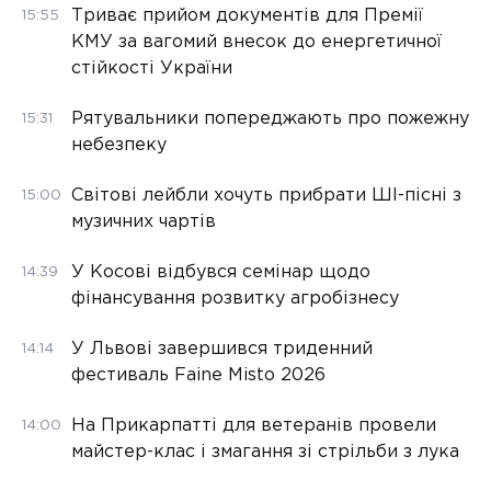
Триває прийом документів для Премії
15:55
КМУ за вагомий внесок до енергетичної
стійкості України
Рятувальники попереджають про пожежну
15:31
небезпеку
Світові лейбли хочуть прибрати ШІ-пісні з
15:00
музичних чартів
У Косові відбувся семінар щодо
14:39
фінансування розвитку агробізнесу
У Львові завершився триденний
14:14
фестиваль Faine Misto 2026
На Прикарпатті для ветеранів провели
14:00
майстер-клас і змагання зі стрільби з лука