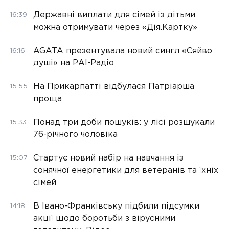
Державні виплати для сімей із дітьми
16:39
можна отримувати через «Дія.Картку»
AGATA презентувала новий сингл «Сяйво
16:16
душі» на РАІ-Радіо
На Прикарпатті відбулася Патріарша
15:55
проща
Понад три доби пошуків: у лісі розшукали
15:33
76-річного чоловіка
Стартує новий набір на навчання із
15:07
сонячної енергетики для ветеранів та їхніх
сімей
В Івано-Франківську підбили підсумки
14:18
акції щодо боротьби з вірусними