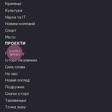
Кримінал
Культура
Наука та ІТ
Новини компаній
Спорт
Місто
ПРОЄКТИ
КНОПКА
Герої тилу
ЗВ'ЯЗКУ
Історії Незламних
Сила слова
На часі
Новий погляд
Подружки
Смачні історії
Теревеньки
Точка зору