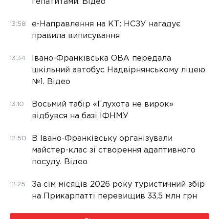
гепатитами. Відео
е-Направлення на КТ: НСЗУ нагадує
13:58
правила виписування
Івано-Франківська ОВА передала
13:34
шкільний автобус Надвірнянському ліцею
№1. Відео
Восьмий табір «Глухота не вирок»
13:10
відбувся на базі ІФНМУ
В Івано-Франківську організували
12:50
майстер-клас зі створення адаптивного
посуду. Відео
За сім місяців 2026 року туристичний збір
12:25
на Прикарпатті перевищив 33,5 млн грн