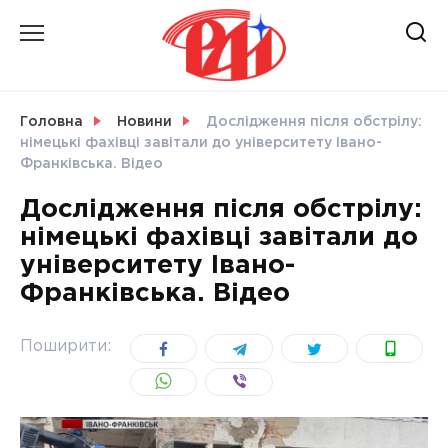
Skip
to
content
НОВИНИ
Головна
Новини
Дослідження після обстрілу:
німецькі фахівці завітали до університету Івано-
СВІТ
Франківська. Відео
Дослідження після обстрілу:
німецькі фахівці завітали до
університету Івано-
УКРАЇНА
Франківська. Відео
Поширити: