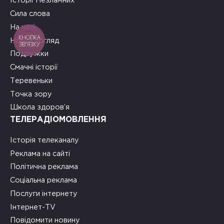
Історії Незламних
Сила слова
На часі
КНОПКА
Новий погляд
ЗВ'ЯЗКУ
Подружки
Смачні історії
Теревеньки
Точка зору
Школа здоров’я
ТЕЛЕРАДІОМОВЛЕННЯ
Історія телеканалу
Реклама на сайті
Політична реклама
Соціальна реклама
Послуги інтернету
Інтернет-TV
Повідомити новину