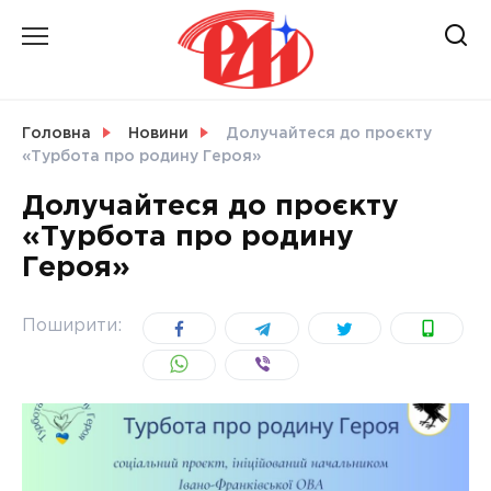
Skip
to
content
НОВИНИ
Головна
Новини
Долучайтеся до проєкту
«Турбота про родину Героя»
СВІТ
Долучайтеся до проєкту
«Турбота про родину
Героя»
УКРАЇНА
Поширити: