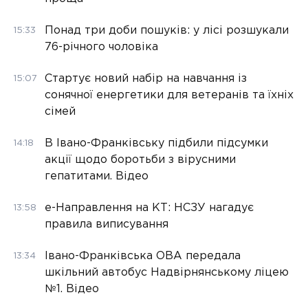
Понад три доби пошуків: у лісі розшукали
15:33
76-річного чоловіка
Стартує новий набір на навчання із
15:07
сонячної енергетики для ветеранів та їхніх
сімей
В Івано-Франківську підбили підсумки
14:18
акції щодо боротьби з вірусними
гепатитами. Відео
е-Направлення на КТ: НСЗУ нагадує
13:58
правила виписування
Івано-Франківська ОВА передала
13:34
шкільний автобус Надвірнянському ліцею
№1. Відео