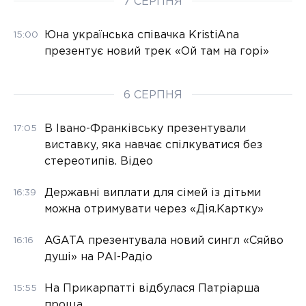
7 СЕРПНЯ
Юна українська співачка KristiAna
15:00
презентує новий трек «Ой там на горі»
6 СЕРПНЯ
В Івано-Франківську презентували
17:05
виставку, яка навчає спілкуватися без
стереотипів. Відео
Державні виплати для сімей із дітьми
16:39
можна отримувати через «Дія.Картку»
AGATA презентувала новий сингл «Сяйво
16:16
душі» на РАІ-Радіо
На Прикарпатті відбулася Патріарша
15:55
проща