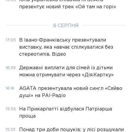
презентує новий трек «Ой там на горі»
6 СЕРПНЯ
В Івано-Франківську презентували
17:05
виставку, яка навчає спілкуватися без
стереотипів. Відео
Державні виплати для сімей із дітьми
16:39
можна отримувати через «Дія.Картку»
AGATA презентувала новий сингл «Сяйво
16:16
душі» на РАІ-Радіо
На Прикарпатті відбулася Патріарша
15:55
проща
Понад три доби пошуків: у лісі розшукали
15:33