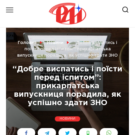
Skip
to
content
НОВИНИ
Головна
Новини
“Добре виспатись і
СВІТ
поїсти перед іспитом”: прикарпатська
випускниця порадила, як успішно здати ЗНО
“Добре виспатись і поїсти
перед іспитом”:
УКРАЇНА
прикарпатська
випускниця порадила, як
успішно здати ЗНО
НОВИНИ