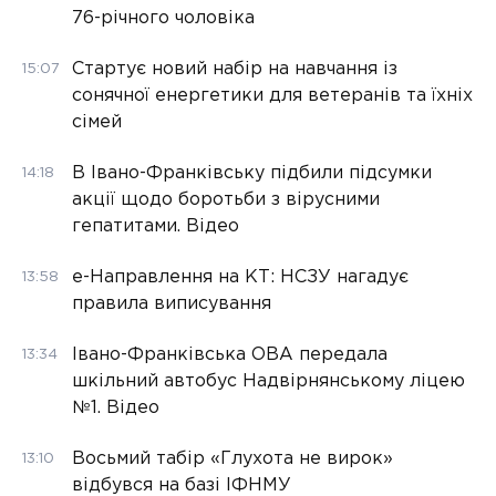
76-річного чоловіка
Стартує новий набір на навчання із
15:07
сонячної енергетики для ветеранів та їхніх
сімей
В Івано-Франківську підбили підсумки
14:18
акції щодо боротьби з вірусними
гепатитами. Відео
е-Направлення на КТ: НСЗУ нагадує
13:58
правила виписування
Івано-Франківська ОВА передала
13:34
шкільний автобус Надвірнянському ліцею
№1. Відео
Восьмий табір «Глухота не вирок»
13:10
відбувся на базі ІФНМУ