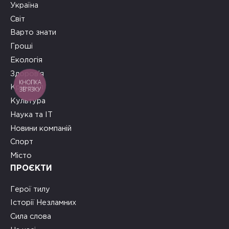
Україна
Світ
Варто знати
Гроші
Екологія
Здоров’я
КНОПКА
Кримінал
ЗВ'ЯЗКУ
Культура
Наука та ІТ
Новини компаній
Спорт
Місто
ПРОЄКТИ
Герої тилу
Історії Незламних
Сила слова