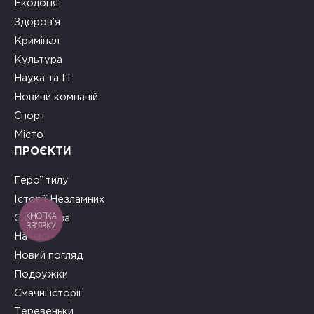
Екологія
Здоров’я
Кримінал
Культура
Наука та ІТ
Новини компаній
Спорт
Місто
ПРОЄКТИ
Герої тилу
Історії Незламних
КНОПКА
Сила слова
ЗВ'ЯЗКУ
На часі
Новий погляд
Подружки
Смачні історії
Теревеньки