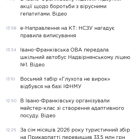
акції щодо боротьби з вірусними
гепатитами. Відео
е-Направлення на КТ: НСЗУ нагадує
13:58
правила виписування
Івано-Франківська ОВА передала
13:34
шкільний автобус Надвірнянському ліцею
№1. Відео
Восьмий табір «Глухота не вирок»
13:10
відбувся на базі ІФНМУ
В Івано-Франківську організували
12:50
майстер-клас зі створення адаптивного
посуду. Відео
За сім місяців 2026 року туристичний збір
12:25
на Прикарпатті перевищив 33,5 млн грн