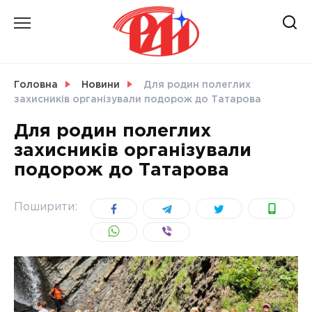
Skip
to
content
НОВИНИ
Головна
Новини
Для родин полеглих
захисників організували подорож до Татарова
СВІТ
Для родин полеглих
захисників організували
подорож до Татарова
УКРАЇНА
Поширити: