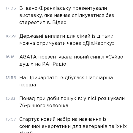
В Івано-Франківську презентували
17:05
виставку, яка навчає спілкуватися без
стереотипів. Відео
Державні виплати для сімей із дітьми
16:39
можна отримувати через «Дія.Картку»
AGATA презентувала новий сингл «Сяйво
16:16
душі» на РАІ-Радіо
На Прикарпатті відбулася Патріарша
15:55
проща
Понад три доби пошуків: у лісі розшукали
15:33
76-річного чоловіка
Стартує новий набір на навчання із
15:07
сонячної енергетики для ветеранів та їхніх