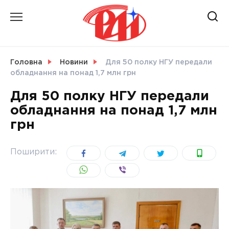
Skip
to
content
НОВИНИ
Головна
Новини
Для 50 полку НГУ передали
обладнання на понад 1,7 млн грн
СВІТ
Для 50 полку НГУ передали
обладнання на понад 1,7 млн
грн
УКРАЇНА
Поширити: