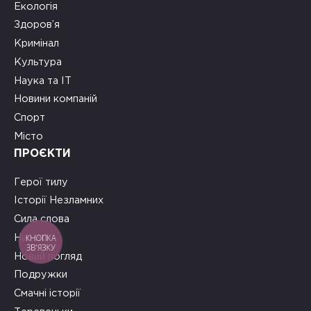
Екологія
Здоров’я
Кримінал
Культура
Наука та ІТ
Новини компаній
Спорт
Місто
ПРОЄКТИ
Герої тилу
Історії Незламних
Сила слова
КНОПКА
На часі
ЗВ'ЯЗКУ
Новий погляд
Подружки
Смачні історії