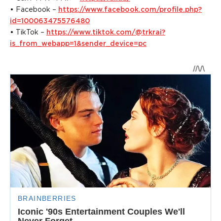
• Facebook –
https://www.facebook.com/profile.php?
id=100063475576480
• TikTok –
https://www.tiktok.com/@trkrai?
is_from_webapp=1&sender_device=pc