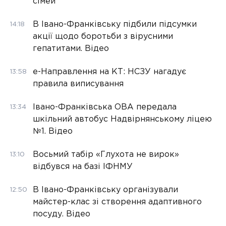
сімей
В Івано-Франківську підбили підсумки
14:18
акції щодо боротьби з вірусними
гепатитами. Відео
е-Направлення на КТ: НСЗУ нагадує
13:58
правила виписування
Івано-Франківська ОВА передала
13:34
шкільний автобус Надвірнянському ліцею
№1. Відео
Восьмий табір «Глухота не вирок»
13:10
відбувся на базі ІФНМУ
В Івано-Франківську організували
12:50
майстер-клас зі створення адаптивного
посуду. Відео