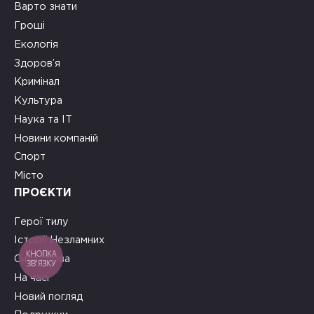
Варто знати
Гроші
Екологія
Здоров’я
Кримінал
Культура
Наука та ІТ
Новини компаній
Спорт
Місто
ПРОЄКТИ
Герої тилу
Історії Незламних
КНОПКА
Сила слова
ЗВ'ЯЗКУ
На часі
Новий погляд