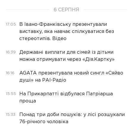
6 СЕРПНЯ
В Івано-Франківську презентували
17:05
виставку, яка навчає спілкуватися без
стереотипів. Відео
Державні виплати для сімей із дітьми
16:39
можна отримувати через «Дія.Картку»
AGATA презентувала новий сингл «Сяйво
16:16
душі» на РАІ-Радіо
На Прикарпатті відбулася Патріарша
15:55
проща
Понад три доби пошуків: у лісі розшукали
15:33
76-річного чоловіка