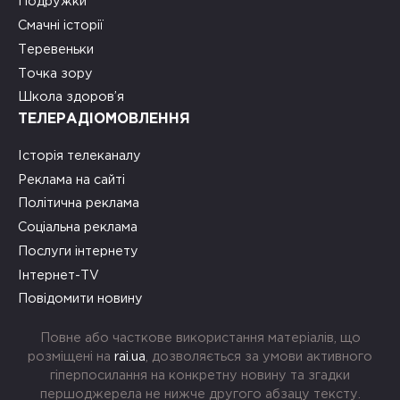
Подружки
Смачні історії
Теревеньки
Точка зору
Школа здоров’я
ТЕЛЕРАДІОМОВЛЕННЯ
Історія телеканалу
Реклама на сайті
Політична реклама
Соціальна реклама
Послуги інтернету
Інтернет-TV
Повідомити новину
Повне або часткове використання матеріалів, що
розміщені на
rai.ua
, дозволяється за умови активного
гіперпосилання на конкретну новину та згадки
першоджерела не нижче другого абзацу тексту.