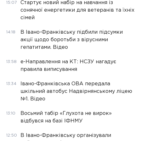
Стартує новий набір на навчання із
15:07
сонячної енергетики для ветеранів та їхніх
сімей
В Івано-Франківську підбили підсумки
14:18
акції щодо боротьби з вірусними
гепатитами. Відео
е-Направлення на КТ: НСЗУ нагадує
13:58
правила виписування
Івано-Франківська ОВА передала
13:34
шкільний автобус Надвірнянському ліцею
№1. Відео
Восьмий табір «Глухота не вирок»
13:10
відбувся на базі ІФНМУ
В Івано-Франківську організували
12:50