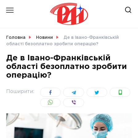
Skip
to
content
НОВИНИ
Головна
Новини
Де в Івано-Франківській
області безоплатно зробити операцію?
СВІТ
Де в Івано-Франківській
області безоплатно зробити
операцію?
УКРАЇНА
Поширити: