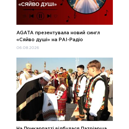
AGATA презентувала новий сингл
«Сяйво душі» на РАІ-Радіо
06.08.2026
На Прикарпатті відбулася Патріарша