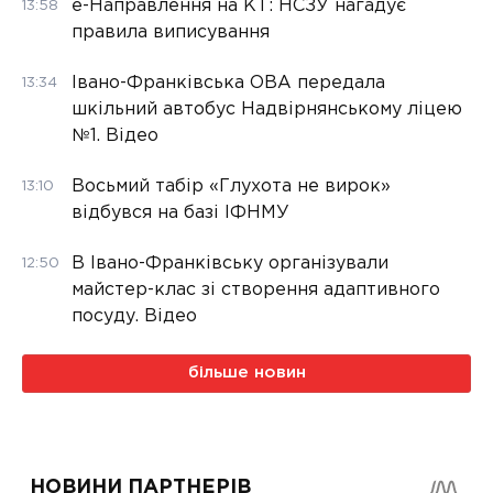
е-Направлення на КТ: НСЗУ нагадує
13:58
правила виписування
Івано-Франківська ОВА передала
13:34
шкільний автобус Надвірнянському ліцею
№1. Відео
Восьмий табір «Глухота не вирок»
13:10
відбувся на базі ІФНМУ
В Івано-Франківську організували
12:50
майстер-клас зі створення адаптивного
посуду. Відео
більше новин