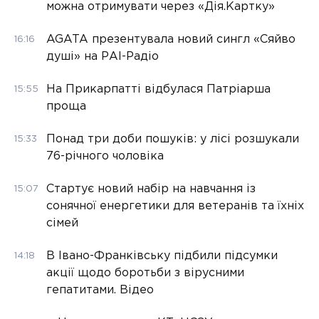
можна отримувати через «Дія.Картку»
AGATA презентувала новий сингл «Сяйво
16:16
душі» на РАІ-Радіо
На Прикарпатті відбулася Патріарша
15:55
проща
Понад три доби пошуків: у лісі розшукали
15:33
76-річного чоловіка
Стартує новий набір на навчання із
15:07
сонячної енергетики для ветеранів та їхніх
сімей
В Івано-Франківську підбили підсумки
14:18
акції щодо боротьби з вірусними
гепатитами. Відео