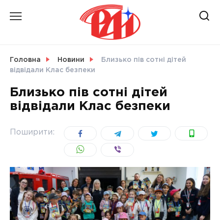
Skip
to
content
НОВИНИ
Головна
Новини
Близько пів сотні дітей
відвідали Клас безпеки
СВІТ
Близько пів сотні дітей
відвідали Клас безпеки
УКРАЇНА
Поширити: