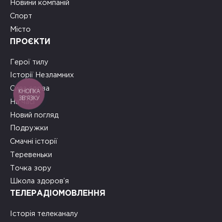
Новини компаній
Спорт
Місто
ПРОЄКТИ
Герої тилу
Історії Незламних
Сила слова
КНОПКА
ЗВ'ЯЗКУ
На часі
Новий погляд
Подружки
Смачні історії
Теревеньки
Точка зору
Школа здоров’я
ТЕЛЕРАДІОМОВЛЕННЯ
Історія телеканалу