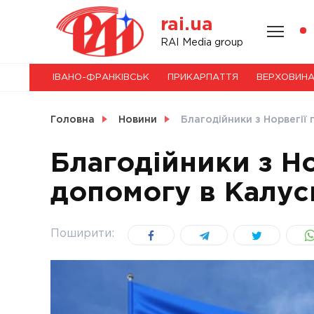
Skip
rai.ua
to
content
НОВИНИ
RAI Media group
ІВАНО-ФРАНКІВСЬК
ПРИКАРПАТТЯ
ВЕРХОВИН
СВІТ
Головна
Новини
Благодійники з Норвегії
Благодійники з Н
допомогу в Калус
УКРАЇНА
Поширити: