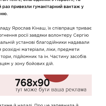
й раз привезли гуманітарний вантаж у
рню.
ладу Ярослав Кінаш, їх співпраця триває
гнення росії завдяки волонтеру Сергію
альній установі благодійники надавали
 розхідні матеріали, ліки, предмети
атори, підйомник та ін. Частину засобів
цям у зону бойових дій.
атиме й надалі. Про це запевнила й