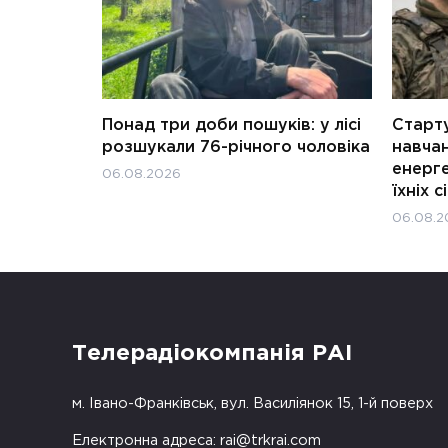
Понад три доби пошуків: у лісі
Старту
розшукали 76-річного чоловіка
навчан
енерге
06.08.2026
їхніх с
06.08.2
Телерадіокомпанія РАІ
м. Івано-Франківськ, вул. Василіянок 15, 1-й поверх
Електронна адреса:
rai@trkrai.com