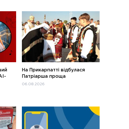
вий
На Прикарпатті відбулася
АІ-
Патріарша проща
06.08.2026