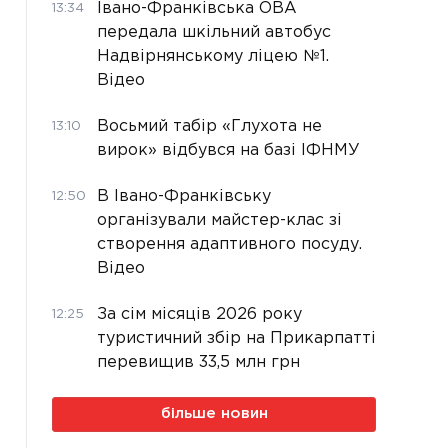
Івано-Франківська ОВА
13:34
передала шкільний автобус
Надвірнянському ліцею №1.
Відео
Восьмий табір «Глухота не
13:10
вирок» відбувся на базі ІФНМУ
В Івано-Франківську
12:50
організували майстер-клас зі
створення адаптивного посуду.
Відео
За сім місяців 2026 року
12:25
туристичний збір на Прикарпатті
перевищив 33,5 млн грн
більше новин