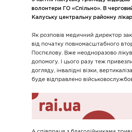
волонтери ГО «Спільно». В чергови
Калуську центральну районну ліка
Як розповів медичний директор зак
від початку повномасштабного втор
Поспєлову. Вже неодноразово лікув
допомогу. І цього разу теж привезли
догляду, інвалідні візки, вертикаліз
буде відправлено військовослужбов
А співпраця з благодійниками трив