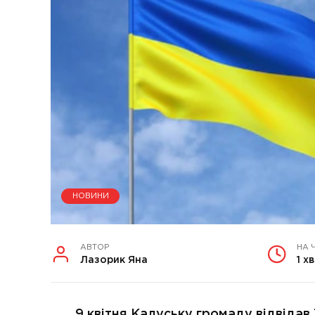
НОВИНИ
АВТОР
НА 
Лазорик Яна
1 хв
9 квітня Калуську громаду відвідав Т