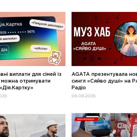
ні виплати для сімей із
AGATA презентувала но
и можна отримувати
сингл «Сяйво душі» на Р
«Дія.Картку»
Радіо
026
06.08.2026