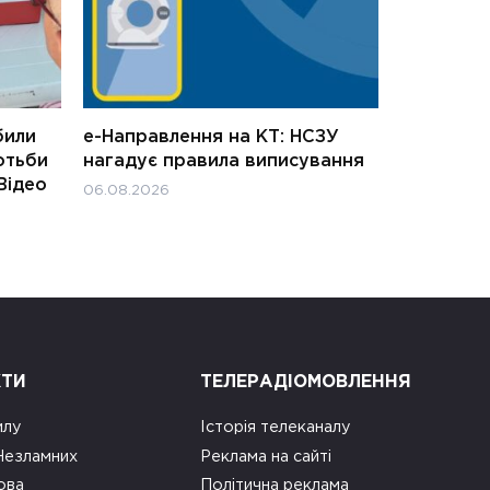
били
е-Направлення на КТ: НСЗУ
отьби
нагадує правила виписування
Відео
06.08.2026
КТИ
ТЕЛЕРАДІОМОВЛЕННЯ
илу
Історія телеканалу
 Незламних
Реклама на сайті
ова
Політична реклама