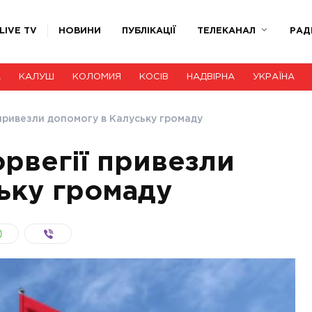
LIVE TV
НОВИНИ
ПУБЛІКАЦІЇ
ТЕЛЕКАНАЛ
РАД
А
КАЛУШ
КОЛОМИЯ
КОСІВ
НАДВІРНА
УКРАЇНА
 привезли допомогу в Калуську громаду
орвегії привезли
ьку громаду