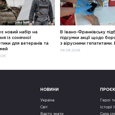
є новий набір на
В Івано-Франківську під
ня із сонячної
підсумки акції щодо бор
тики для ветеранів та
з вірусними гепатитами. 
імей
06.08.2026
026
НОВИНИ
ПРОЄ
Україна
Герої т
Світ
Історії
Варто знати
Сила сл