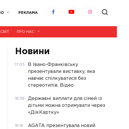
ІО
РЕКЛАМА
СВІТ
ПРО НАС
Новини
В Івано-Франківську
17:05
презентували виставку, яка
навчає спілкуватися без
стереотипів. Відео
Державні виплати для сімей із
16:39
дітьми можна отримувати через
«Дія.Картку»
AGATA презентувала новий
16:16