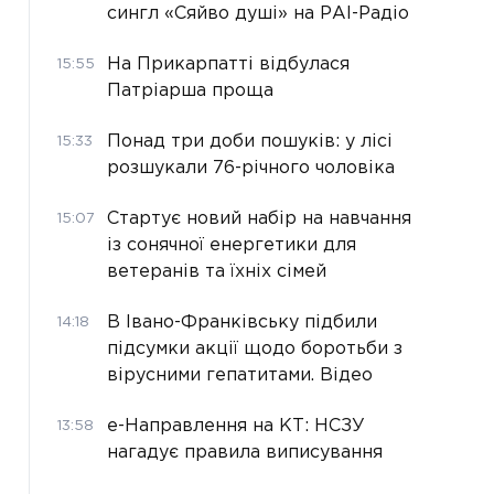
сингл «Сяйво душі» на РАІ-Радіо
На Прикарпатті відбулася
15:55
Патріарша проща
Понад три доби пошуків: у лісі
15:33
розшукали 76-річного чоловіка
Стартує новий набір на навчання
15:07
із сонячної енергетики для
ветеранів та їхніх сімей
В Івано-Франківську підбили
14:18
підсумки акції щодо боротьби з
вірусними гепатитами. Відео
е-Направлення на КТ: НСЗУ
13:58
нагадує правила виписування