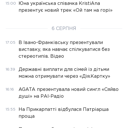
Юна українська співачка KristiAna
15:00
презентує новий трек «Ой там на горі»
6 СЕРПНЯ
В Івано-Франківську презентували
17:05
виставку, яка навчає спілкуватися без
стереотипів. Відео
Державні виплати для сімей із дітьми
16:39
можна отримувати через «Дія.Картку»
AGATA презентувала новий сингл «Сяйво
16:16
душі» на РАІ-Радіо
На Прикарпатті відбулася Патріарша
15:55
проща