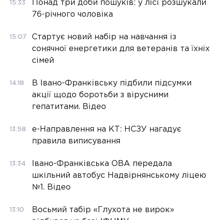
Понад три доби пошуків: у лісі розшукали
15:33
76-річного чоловіка
Стартує новий набір на навчання із
15:07
сонячної енергетики для ветеранів та їхніх
сімей
В Івано-Франківську підбили підсумки
14:18
акції щодо боротьби з вірусними
гепатитами. Відео
е-Направлення на КТ: НСЗУ нагадує
13:58
правила виписування
Івано-Франківська ОВА передала
13:34
шкільний автобус Надвірнянському ліцею
№1. Відео
Восьмий табір «Глухота не вирок»
13:10