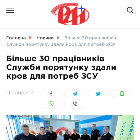
Skip
to
content
НОВИНИ
Головна
Новини
Більше 30 працівників
Служби порятунку здали кров для потреб ЗСУ
СВІТ
Більше 30 працівників
Служби порятунку здали
кров для потреб ЗСУ
УКРАЇНА
Поширити: