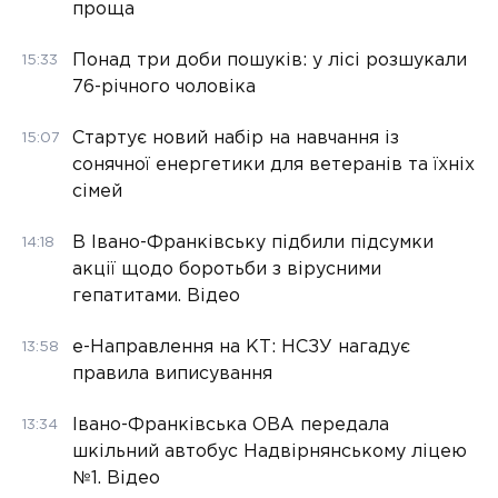
проща
Понад три доби пошуків: у лісі розшукали
15:33
76-річного чоловіка
Стартує новий набір на навчання із
15:07
сонячної енергетики для ветеранів та їхніх
сімей
В Івано-Франківську підбили підсумки
14:18
акції щодо боротьби з вірусними
гепатитами. Відео
е-Направлення на КТ: НСЗУ нагадує
13:58
правила виписування
Івано-Франківська ОВА передала
13:34
шкільний автобус Надвірнянському ліцею
№1. Відео