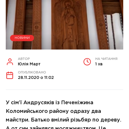
НОВИНИ
АВТОР
НА ЧИТАННЯ
Юлія Март
1 хв
ОПУБЛІКОВАНО
28.11.2020 о 11:02
У сім’ї Андрусяків із Печеніжина
Коломийського району одразу два
майстри. Батько вмілий різьбяр по дереву.
А от син зайнявся мосяжництвом. Це