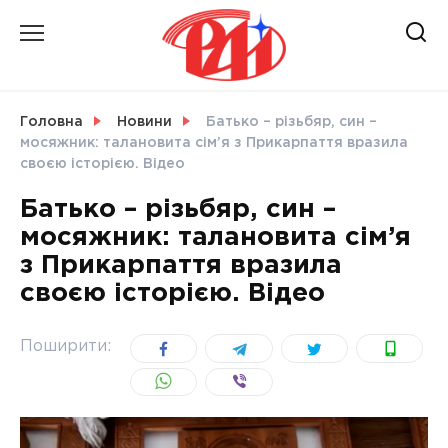
Skip
to
content
НОВИНИ
Головна
Новини
Батько – різьбяр, син –
мосяжник: талановита сім’я з Прикарпаття вразила
СВІТ
своєю історією. Відео
Батько – різьбяр, син –
мосяжник: талановита сім’я
з Прикарпаття вразила
УКРАЇНА
своєю історією. Відео
Поширити: