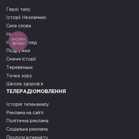
Герої тилу
Історії Незламних
Сила слова
На часі
КНОПКА
Новий погляд
ЗВ'ЯЗКУ
Подружки
Смачні історії
Теревеньки
Точка зору
Школа здоров’я
ТЕЛЕРАДІОМОВЛЕННЯ
Історія телеканалу
Реклама на сайті
Політична реклама
Соціальна реклама
Послуги інтернету