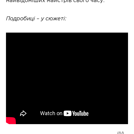
найвідоміших майстрів свого часу.
Подробиці – у сюжеті: