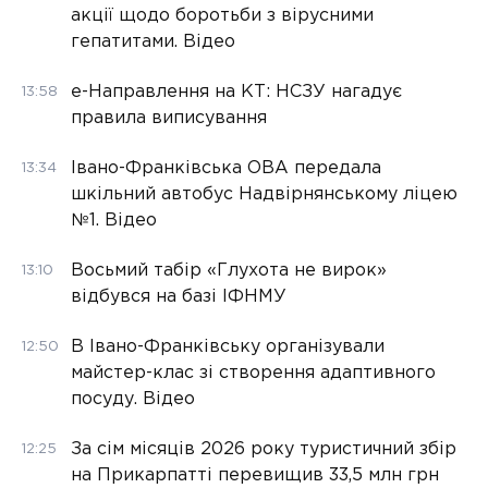
акції щодо боротьби з вірусними
гепатитами. Відео
е-Направлення на КТ: НСЗУ нагадує
13:58
правила виписування
Івано-Франківська ОВА передала
13:34
шкільний автобус Надвірнянському ліцею
№1. Відео
Восьмий табір «Глухота не вирок»
13:10
відбувся на базі ІФНМУ
В Івано-Франківську організували
12:50
майстер-клас зі створення адаптивного
посуду. Відео
За сім місяців 2026 року туристичний збір
12:25
на Прикарпатті перевищив 33,5 млн грн