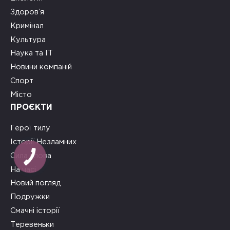
Здоров’я
Кримінал
Культура
Наука та ІТ
Новини компаній
Спорт
Місто
ПРОЄКТИ
Герої тилу
Історії Незламних
Сила слова
На часі
Новий погляд
Подружки
Смачні історії
Теревеньки