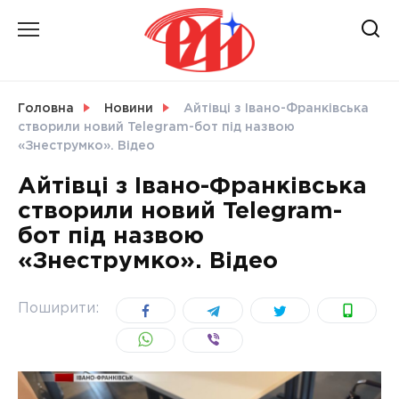
Skip
to
content
НОВИНИ
Головна
Новини
Айтівці з Івано-Франківська
створили новий Telegram-бот під назвою
СВІТ
«Знеструмко». Відео
Айтівці з Івано-Франківська
створили новий Telegram-
бот під назвою
УКРАЇНА
«Знеструмко». Відео
Поширити: