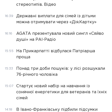
стереотипів. Відео
Державні виплати для сімей із дітьми
16:39
можна отримувати через «Дія.Картку»
AGATA презентувала новий сингл «Сяйво
16:16
душі» на РАІ-Радіо
На Прикарпатті відбулася Патріарша
15:55
проща
Понад три доби пошуків: у лісі розшукали
15:33
76-річного чоловіка
Стартує новий набір на навчання із
15:07
сонячної енергетики для ветеранів та їхніх
сімей
В Івано-Франківську підбили підсумки
14:18