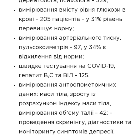
дерматолога, психолога – 329;
вимірювання вмісту рівня глюкози в
крові – 205 пацієнтів – у 31% рівень
перевищує норму;
вимірювання артеріального тиску,
пульсоксиметрія – 97, у 34% є
відхилення від норми;
швидке тестування на COVID-19,
гепатит В,С та ВІЛ – 125.
вимірювання антропометричних
даних: маси тіла, зросту із
розрахунком індексу маси тіла,
вимірювання обʼєму талії – 42; –
проведення скринінгу, діагностики та
моніторингу симптомів депресії,