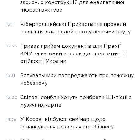
захисних конструкцій для енергетичної
інфраструктури
Кіберполіцейські Прикарпаття провели
16:11
навчання для людей з порушеннями слуху
Триває прийом документів для Премії
15:55
КМУ за вагомий внесок до енергетичної
стійкості України
Рятувальники попереджають про пожежну
15:31
небезпеку
Світові лейбли хочуть прибрати ШІ-пісні з
15:00
музичних чартів
У Косові відбувся семінар щодо
14:39
фінансування розвитку агробізнесу