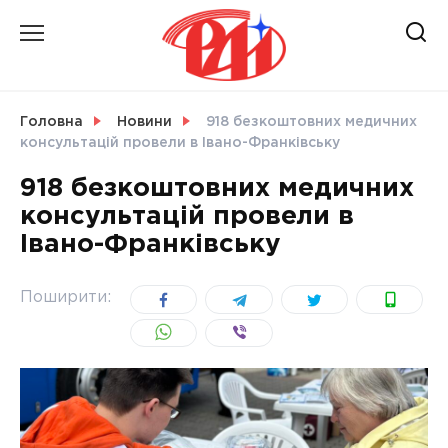
Skip
to
content
НОВИНИ
Головна
Новини
918 безкоштовних медичних
консультацій провели в Івано-Франківську
СВІТ
918 безкоштовних медичних
консультацій провели в
Івано-Франківську
УКРАЇНА
Поширити: