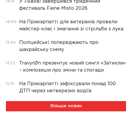
У Львові завершився триденний
14:14
фестиваль Faine Misto 2026
На Прикарпатті для ветеранів провели
14:00
майстер-клас і змагання зі стрільби з лука
Поліцейські попереджають про
13:44
шахрайську схему
TravyrØn презентує новий сингл «Затихли»
13:22
– композиція про зміни та спогади
На Прикарпатті зафіксували понад 100
12:51
ДТП через нетверезих водіїв
більше новин