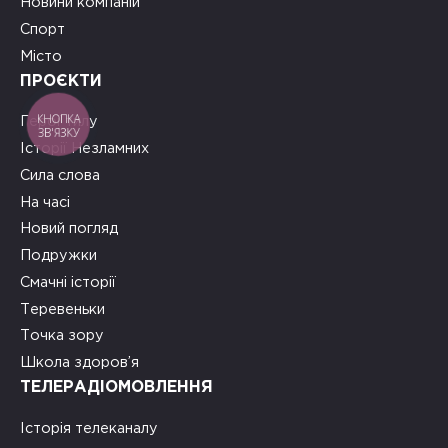
Новини компаній
Спорт
Місто
ПРОЄКТИ
КНОПКА
Герої тилу
ЗВ'ЯЗКУ
Історії Незламних
Сила слова
На часі
Новий погляд
Подружки
Смачні історії
Теревеньки
Точка зору
Школа здоров’я
ТЕЛЕРАДІОМОВЛЕННЯ
Історія телеканалу